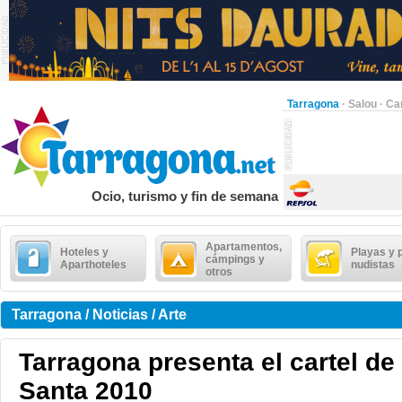
Tarragona
·
Salou
·
Ca
Ocio, turismo y fin de semana
Apartamentos,
Hoteles y
Playas y 
cámpings y
Aparthoteles
nudistas
otros
Tarragona / Noticias / Arte
Tarragona presenta el cartel d
Santa 2010