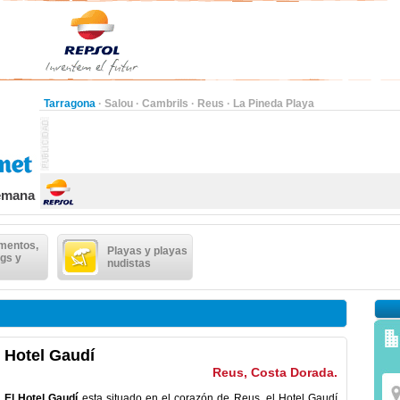
Tarragona
·
Salou
·
Cambrils
·
Reus
·
La Pineda Playa
semana
mentos,
Playas y playas
gs y
nudistas
Hotel Gaudí
Reus, Costa Dorada.
El Hotel Gaudí
esta situado en el corazón de Reus, el Hotel Gaudí