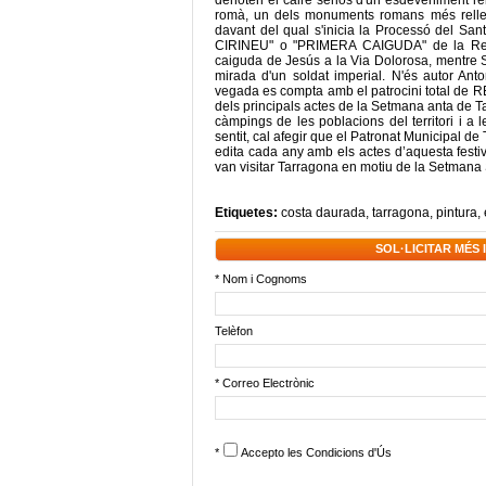
denoten el caire seriós d'un esdeveniment reli
romà, un dels monuments romans més rellevan
davant del qual s'inicia la Processó del San
CIRINEU" o "PRIMERA CAIGUDA" de la Reia
caiguda de Jesús a la Via Dolorosa, mentre Si
mirada d'un soldat imperial. N'és autor An
vegada es compta amb el patrocini total de R
dels principals actes de la Setmana anta de Tar
càmpings de les poblacions del territori i a 
sentit, cal afegir que el Patronat Municipal d
edita cada any amb els actes d’aquesta festi
van visitar Tarragona en motiu de la Setman
Etiquetes:
costa daurada
,
tarragona
,
pintura
,
SOL·LICITAR MÉS
* Nom i Cognoms
Telèfon
* Correo Electrònic
*
Accepto les
Condicions d'Ús