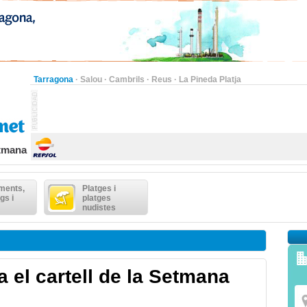
Tarragona
·
Salou
·
Cambrils
·
Reus
·
La Pineda Platja
etmana
ments,
Platges i
gs i
platges
nudistes
 el cartell de la Setmana