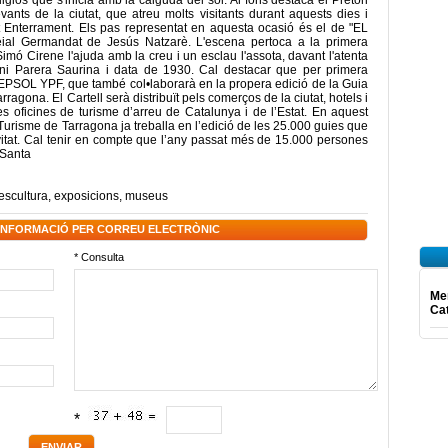
giós que s'inicia amb la caiguda del sol. Al fons destaca el Pretori
ts de la ciutat, que atreu molts visitants durant aquests dies i
t Enterrament. Els pas representat en aquesta ocasió és el de "EL
l Germandat de Jesús Natzarè. L'escena pertoca a la primera
mó Cirene l'ajuda amb la creu i un esclau l'assota, davant l'atenta
toni Parera Saurina i data de 1930. Cal destacar que per primera
EPSOL YPF, que també col•laborarà en la propera edició de la Guia
ragona. El Cartell serà distribuït pels comerços de la ciutat, hotels i
les oficines de turisme d’arreu de Catalunya i de l’Estat. En aquest
e Turisme de Tarragona ja treballa en l’edició de les 25.000 guies que
vitat. Cal tenir en compte que l’any passat més de 15.000 persones
a Santa
escultura
,
exposicions
,
museus
 INFORMACIÓ PER CORREU ELECTRÒNIC
* Consulta
Mer
Ca
*