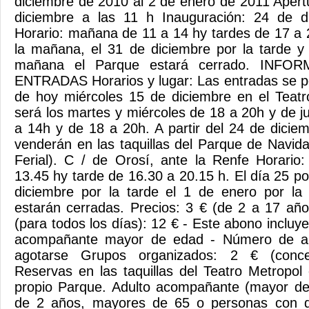
diciembre de 2010 al 2 de enero de 2011 Apert
diciembre a las 11 h Inauguración: 24 de d
Horario: mañana de 11 a 14 hy tardes de 17 a 2
la mañana, el 31 de diciembre por la tarde y
mañana el Parque estará cerrado. INF
ENTRADAS Horarios y lugar: Las entradas se pod
de hoy miércoles 15 de diciembre en el Teatr
será los martes y miércoles de 18 a 20h y de 
a 14h y de 18 a 20h. A partir del 24 de dicie
venderán en las taquillas del Parque de Navida
Ferial). C / de Orosí, ante la Renfe Horari
13.45 hy tarde de 16.30 a 20.15 h. El día 25 p
diciembre por la tarde el 1 de enero por la 
estarán cerradas. Precios: 3 € (de 2 a 17 año
(para todos los días): 12 € - Este abono incluye
acompañante mayor de edad - Número de ab
agotarse Grupos organizados: 2 € (concer
Reservas en las taquillas del Teatro Metropol 
propio Parque. Adulto acompañante (mayor d
de 2 años, mayores de 65 o personas con di