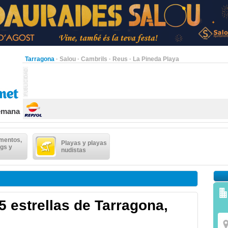
Tarragona
·
Salou
·
Cambrils
·
Reus
·
La Pineda Playa
semana
mentos,
Playas y playas
gs y
nudistas
 5 estrellas de Tarragona,