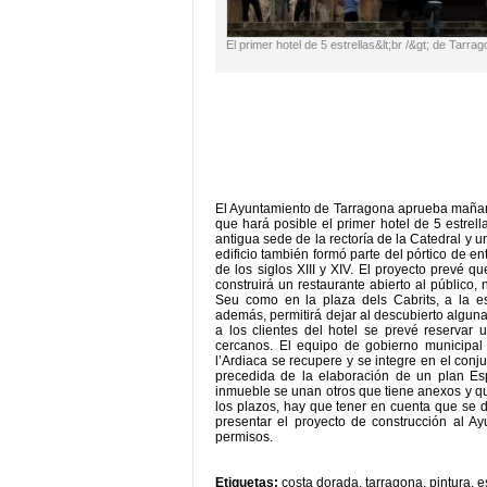
El primer hotel de 5 estrellas&lt;br /&gt; de Tarrag
El Ayuntamiento de Tarragona aprueba mañan
que hará posible el primer hotel de 5 estrell
antigua sede de la rectoría de la Catedral y u
edificio también formó parte del pórtico de e
de los siglos XIII y XIV. El proyecto prevé 
construirá un restaurante abierto al público, n
Seu como en la plaza dels Cabrits, a la esp
además, permitirá dejar al descubierto algun
a los clientes del hotel se prevé reserva
cercanos. El equipo de gobierno municipal
l’Ardiaca se recupere y se integre en el conj
precedida de la elaboración de un plan Es
inmueble se unan otros que tiene anexos y q
los plazos, hay que tener en cuenta que se d
presentar el proyecto de construcción al Ayu
permisos.
Etiquetas:
costa dorada
,
tarragona
,
pintura
,
e