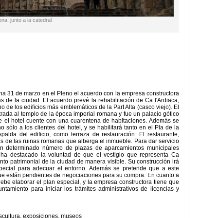
ona, junto a la catedral
a 31 de marzo en el Pleno el acuerdo con la empresa constructora
as de la ciudad. El acuerdo prevé la rehabilitación de Ca l'Ardiaca,
no de los edificios más emblemáticos de la Part Alta (casco viejo). El
ntrada al templo de la época imperial romana y fue un palacio gótico
que el hotel cuente con una cuarentena de habitaciones. Además se
o sólo a los clientes del hotel, y se habilitará tanto en el Pla de la
alda del edificio, como terraza de restauración. El restaurante,
as de las ruinas romanas que alberga el inmueble. Para dar servicio
r un determinado número de plazas de aparcamientos municipales
 ha destacado la voluntad de que el vestigio que representa Ca
unto patrimonial de la ciudad de manera visible. Su construcción irá
pecial para adecuar el entorno. Además se pretende que a este
ue están pendientes de negociaciones para su compra. En cuanto a
ebe elaborar el plan especial, y la empresa constructora tiene que
ntamiento para iniciar los trámites administrativos de licencias y
scultura
,
exposiciones
,
museos