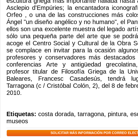
escultura griega más importante hallada hasta 
Asclepio d'Empúries; la encantadora iconograf
Orfeo , o una de las construcciones más colo
Ángel "un diseño angélico y no humano", el P
ellos son una excelente muestra del legado artís
sólo una pequeña parte del arte que se podrá
acoge el Centro Social y Cultural de la Obra S
se complace en invitar para la ocasión algunos
profesores y conservadores más destacados d
conferencias Arte y antigüedad grecolatina
profesor titular de Filosofía Griega de la Uni
Baleares, Francesc Casadesús, tendrá l
Tarragona (c / Cristóbal Colón, 2), del 8 de feb
2010.
Etiquetas:
costa dorada
,
tarragona
,
pintura
,
es
museos
SOLICITAR MÁS INFORMACIÓN POR CORREO ELEC