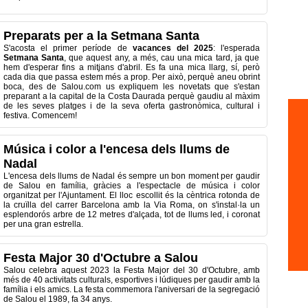
Preparats per a la Setmana Santa
S'acosta el primer període de
vacances del 2025
: l'esperada
Setmana Santa
, que aquest any, a més, cau una mica tard, ja que
hem d'esperar fins a mitjans d'abril. Es fa una mica llarg, sí, però
cada dia que passa estem més a prop. Per això, perquè aneu obrint
boca, des de Salou.com us expliquem les novetats que s'estan
preparant a la capital de la Costa Daurada perquè gaudiu al màxim
de les seves platges i de la seva oferta gastronòmica, cultural i
festiva. Comencem!
Música i color a l'encesa dels llums de
Nadal
L'encesa dels llums de Nadal és sempre un bon moment per gaudir
de Salou en família, gràcies a l'espectacle de música i color
organitzat per l'Ajuntament. El lloc escollit és la cèntrica rotonda de
la cruïlla del carrer Barcelona amb la Via Roma, on s'instal·la un
esplendorós arbre de 12 metres d'alçada, tot de llums led, i coronat
per una gran estrella.
Festa Major 30 d'Octubre a Salou
Salou celebra aquest 2023 la Festa Major del 30 d'Octubre, amb
més de 40 activitats culturals, esportives i lúdiques per gaudir amb la
família i els amics. La festa commemora l'aniversari de la segregació
de Salou el 1989, fa 34 anys.