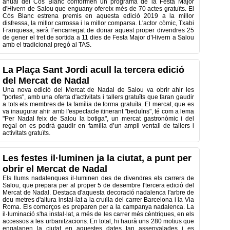
anual del Cós Blanc conformen un programa de la Festa Major
d'Hivern de Salou que enguany ofereix més de 70 actes gratuïts. El
Cós Blanc estrena premis en aquesta edició 2019 a la millor
disfressa, la millor carrossa i la millor comparsa. L'actor còmic, Txabi
Franquesa, serà l’encarregat de donar aquest proper divendres 25
de gener el tret de sortida a 11 dies de Festa Major d’Hivern a Salou
amb el tradicional pregó al TAS.
La Plaça Sant Jordi acull la tercera edició
del Mercat de Nadal
Una nova edició del Mercat de Nadal de Salou va obrir ahir les
"portes", amb una oferta d'activitats i tallers gratuïts que faran gaudir
a tots els membres de la família de forma gratuïta. El mercat, que es
va inaugurar ahir amb l'espectacle itinerant "beduïns", té com a lema
"Per Nadal feix de Salou la botiga", un mercat gastronòmic i del
regal on es podrà gaudir en família d’un ampli ventall de tallers i
activitats gratuïts.
Les festes il·luminen ja la ciutat, a punt per
obrir el Mercat de Nadal
Els llums nadalenques il·luminen des de divendres els carrers de
Salou, que prepara per al proper 5 de desembre l'tercera edició del
Mercat de Nadal. Destaca d'aquesta decoració nadalenca l'arbre de
deu metres d'altura instal·lat a la cruïlla del carrer Barcelona i la Via
Roma. Els comerços es preparen per a la campanya nadalenca. La
il·luminació s'ha instal·lat, a més de les carrer més cèntriques, en els
accessos a les urbanitzacions. En total, hi haurà uns 280 motius que
engalanen la ciutat en aquestes dates tan assenyalades i es