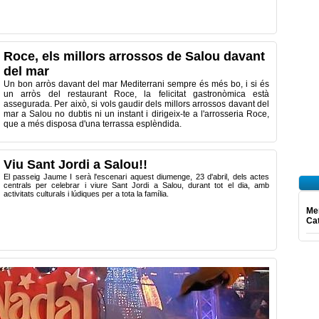
Roce, els millors arrossos de Salou davant
del mar
Un bon arròs davant del mar Mediterrani sempre és més bo, i si és
un arròs del restaurant Roce, la felicitat gastronòmica està
assegurada. Per això, si vols gaudir dels millors arrossos davant del
mar a Salou no dubtis ni un instant i dirigeix-te a l'arrosseria Roce,
que a més disposa d'una terrassa esplèndida.
Viu Sant Jordi a Salou!!
El passeig Jaume I serà l'escenari aquest diumenge, 23 d'abril, dels actes
centrals per celebrar i viure Sant Jordi a Salou, durant tot el dia, amb
activitats culturals i lúdiques per a tota la família.
Mer
Ca