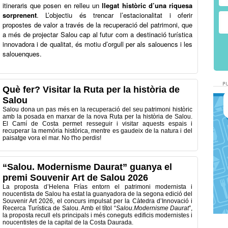
itineraris que posen en relleu un
llegat històric d’una riquesa
sorprenent
. L’objectiu és trencar l’estacionalitat i oferir
propostes de valor a través de la recuperació del patrimoni, que
a més de projectar Salou cap al futur com a destinació turística
innovadora i de qualitat, és motiu d’orgull per als salouencs i les
salouenques.
Què fer? Visitar la Ruta per la història de
Salou
Salou dona un pas més en la recuperació del seu patrimoni històric
amb la posada en marxar de la nova Ruta per la història de Salou.
El Camí de Costa permet resseguir i visitar aquests espais i
recuperar la memòria històrica, mentre es gaudeix de la natura i del
paisatge vora el mar. No t'ho perdis!
“Salou. Modernisme Daurat” guanya el
premi Souvenir Art de Salou 2026
La proposta d’Helena Frías entorn el patrimoni modernista i
noucentista de Salou ha estat la guanyadora de la segona edició del
Souvenir Art 2026, el concurs impulsat per la Càtedra d’Innovació i
Recerca Turística de Salou. Amb el títol “
Salou.Modernisme Daurat
”,
la proposta recull els principals i més coneguts edificis modernistes i
noucentistes de la capital de la Costa Daurada.