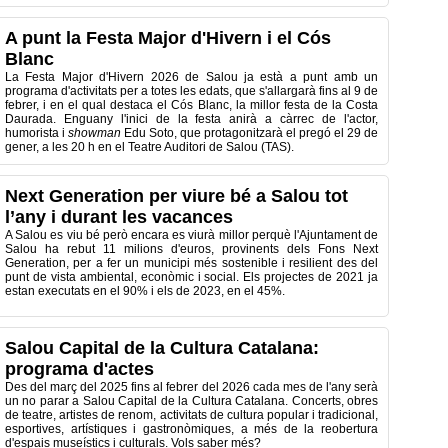
A punt la Festa Major d'Hivern i el Cós
Blanc
La Festa Major d'Hivern 2026 de Salou ja està a punt amb un
programa d'activitats per a totes les edats, que s'allargarà fins al 9 de
febrer, i en el qual destaca el Cós Blanc, la millor festa de la Costa
Daurada. Enguany l'inici de la festa anirà a càrrec de l'actor,
humorista i
showman
Edu Soto, que protagonitzarà el pregó el 29 de
gener, a les 20 h en el Teatre Auditori de Salou (TAS).
Next Generation per viure bé a Salou tot
l’any i durant les vacances
A Salou es viu bé però encara es viurà millor perquè l'Ajuntament de
Salou ha rebut 11 milions d'euros, provinents dels Fons Next
Generation, per a fer un municipi més sostenible i resilient des del
punt de vista ambiental, econòmic i social. Els projectes de 2021 ja
estan executats en el 90% i els de 2023, en el 45%.
Salou Capital de la Cultura Catalana:
programa d'actes
Des del març del 2025 fins al febrer del 2026 cada mes de l'any serà
un no parar a Salou Capital de la Cultura Catalana. Concerts, obres
de teatre, artistes de renom, activitats de cultura popular i tradicional,
esportives, artístiques i gastronòmiques, a més de la reobertura
d'espais museístics i culturals. Vols saber més?