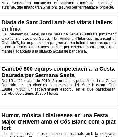
Next Generation mitjançant el Ministeri d'Indústria, Comerç i
Turisme, que finançaran 6 milions d'euros per fer realitat el projecte.
Diada de Sant Jordi amb activitats i tallers
en línia
L'Ajuntament de Salou, des de l'àrea de Serveis Culturals, juntament
amb la Biblioteca de Salou, i la regidoria d'Infància, mitjançant el
Club Xic'S, ha organitzat un programa amb tallers i accions que es
duran a terme a les xarxes socials per celebrar Sant Jordi, d'una
manera adaptada a la situació actual de pandèmia.
Gairebé 600 equips competeixen a la Costa
Daurada per Setmana Santa
Del 15 al 21 d'abril de 2019, Salou i altres poblacions de la Costa
Daurada acullen diverses competicions del Mare Nostrum Cup
Easter (MNC), un esdeveniment esportiu en el que participaran
gairebé 600 equips d'esport base.
Humor, música i disfresses en una Festa
Major d'Hivern amb el Cós Blanc com a plat
fort
L'humor, la música i les disfresses relacionats amb la desfilada