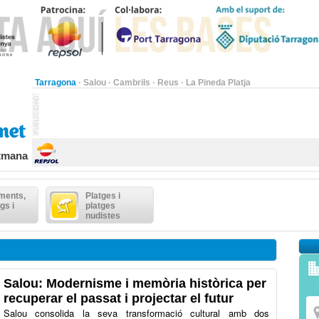
Tarragona
·
Salou
·
Cambrils
·
Reus
·
La Pineda Platja
etmana
ments,
Platges i
gs i
platges
nudistes
Salou: Modernisme i memòria històrica per
recuperar el passat i projectar el futur
Salou consolida la seva transformació cultural amb dos