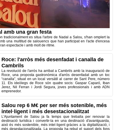
l amb una gran festa
on tradicionalment es situa l'arbre de Nadal a Salou, s'han omplert la
mb una multitud de salouencs que han participat en l'acte d'encesa
ran espectacle i amb molt de ritme.
Roce: l'arròs més desenfadat i canalla de
Cambrils
La revolució de l'arròs ha arribat a Cambrils amb la inauguració de
Roce, una proposta gastronòmica d'arròs desenfadat amb un toc
“canalla”, situat en un local versàtil al carrer de Sant Pere, número
11. Els ideòlegs de Roce són quatre socis: Gaspar Caparó, Iban
Jerez, Nil Ferran i Jordi Segura, joves professionals i amb ADN
emprenedor.
Salou rep 6 M€ per ser més sotenible, més
intel·ligent i més desestacionalitzat
L'Ajuntament de Salou ja fa temps que treballa per renovar la
destinació turística i convertir-la en una destinació d'avantguarda,
això és més sostenible, més intel·ligent gràcies a la digitalització, i
més desestacionalitzada. La proposta ha rebut el suport dels fons