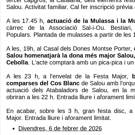
tercer capgròs, la Catalana, dels elements festi
Salou. Activitat familiar. Cal fer inscripció prèvia 
A les 17.45 h,
actuació de la Mulassa i la M
càrrec de la Associació Sal-i-Ou. Bestiari, 
Populars. Plantada de mulasses a partir de les 
A les, 19h, al Casal dels Dones Montse Porter, 
Salou homenatjarà la dona més major Salou,
Cebolla
. L'acte comptarà amb un pica-pica i un
A les 23 h, a l'envelat de la Festa Major,
b
comparses del Cos Blanc
de Salou amb l'orque
actuació dels Atabaladors de Salou, en la mi
obriran a les 22 h. Entrada lliure i aforament limi
En acabar, sobre les 3 h, gran festa disc, a 
Major. Entrada lliure i aforament limitat.
Divendres, 6 de febrer de 2026