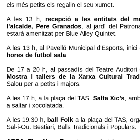
els més petits els regalin el seu xumet.
A les 13 h,
recepció a les entitats del m
l'alcalde, Pere Granados
, al jardí del Patro
estarà amenitzat per Blue Alley Quintet.
A les 13 h, al Pavelló Municipal d'Esports, inici
hores de futbol sala
De 17 a 20 h, al passadís del Teatre Auditor
Mostra i tallers de la Xarxa Cultural Tra
Salou per a petits i majors.
A les 17 h, a la plaça del TAS,
Salta Xic’s
, amb 
a saltar i xocolatada.
A les 19.30 h,
ball Folk
a la plaça del TAS, org
Sal-i-Ou. Bestiari, Balls Tradicionals i Populars.