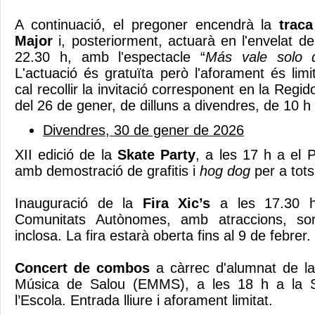
A continuació, el pregoner encendrà la
traca
Major
i, posteriorment, actuarà en l'envelat de
22.30 h, amb l'espectacle “
Más vale solo 
L'actuació és gratuïta però l'aforament és lim
cal recollir la invitació corresponent en la Regid
del 26 de gener, de dilluns a divendres, de 10 h
Divendres, 30 de gener de 2026
XII edició de la
Skate Party
, a les 17 h a el 
amb demostració de grafitis i
hog dog
per a tots
Inauguració de la
Fira Xic’s
a les 17.30 
Comunitats Autònomes, amb atraccions, sor
inclosa. La fira estarà oberta fins al 9 de febrer.
Concert de combos
a càrrec d'alumnat de la
Música de Salou (EMMS), a les 18 h a la Sa
l’Escola. Entrada lliure i aforament limitat.