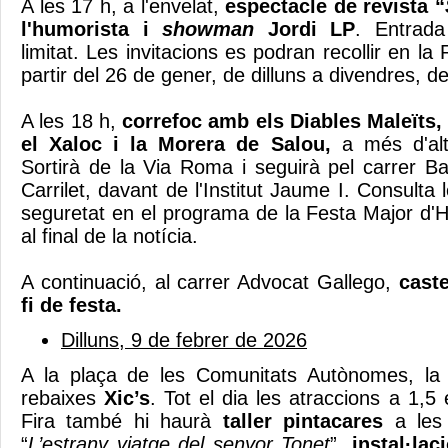
A les 17 h, a l'envelat,
espectacle de revista “
l'humorista i
showman
Jordi LP
. Entrada
limitat. Les invitacions es podran recollir en la
partir del 26 de gener, de dilluns a divendres, d
A les 18 h,
correfoc amb els Diables Maleïts,
el Xaloc i la Morera de Salou,
a més d'alt
Sortirà de la Via Roma i seguirà pel carrer Ba
Carrilet, davant de l'Institut Jaume I. Consult
seguretat en el programa de la Festa Major d'H
al final de la notícia.
A continuació, al carrer Advocat Gallego,
caste
fi de festa.
Dilluns, 9 de febrer de 2026
A la plaça de les Comunitats Autònomes, la
rebaixes
Xic’s
. Tot el dia les atraccions a 1,5 
Fira també hi haurà
taller pintacares
a les 
“
L’estrany viatge del senyor Tonet
”,
instal·lac