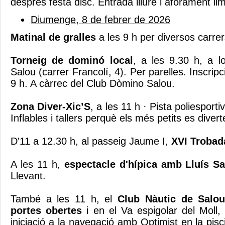
després festa disc. Entrada lliure i aforament lim
Diumenge, 8 de febrer de 2026
Matinal de gralles
a les 9 h per diversos carre
Torneig de dominó local
, a les 9.30 h, a l
Salou (carrer Francolí, 4). Per parelles. Inscripc
9 h. A càrrec del Club Dòmino Salou.
Zona Diver-Xic’S
, a les 11 h · Pista poliesport
Inflables i tallers perquè els més petits es diver
D'11 a 12.30 h, al passeig Jaume I,
XVI Trobad
A les 11 h,
espectacle d'hípica amb Lluís S
Llevant.
També a les 11 h, el
Club Nàutic de Salou
portes obertes
i en el Va espigolar del Moll, a
iniciació a la navegació amb Optimist en la pisc