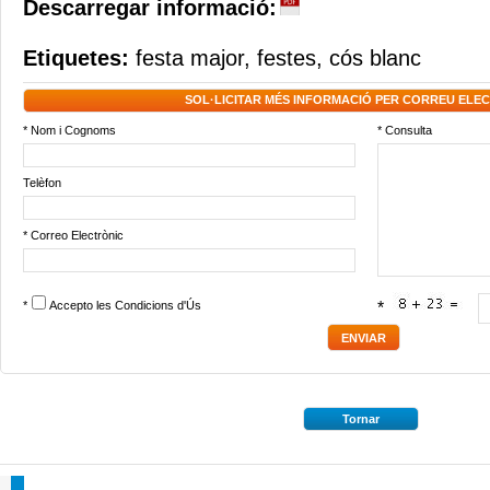
Descarregar informació:
Etiquetes:
festa major
,
festes
,
cós blanc
SOL·LICITAR MÉS INFORMACIÓ PER CORREU ELE
* Nom i Cognoms
* Consulta
Telèfon
* Correo Electrònic
*
Accepto les
Condicions d'Ús
*
Tornar