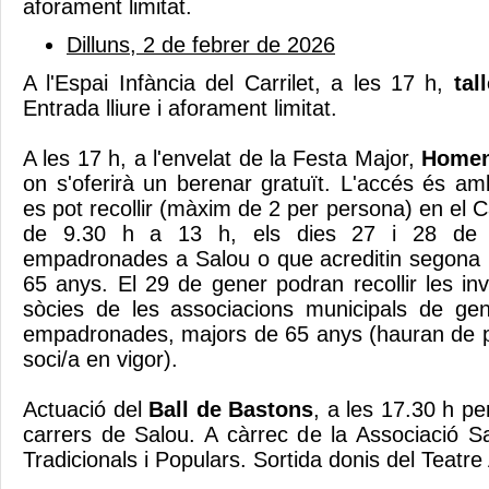
aforament limitat.
Dilluns, 2 de febrer de 2026
A l'Espai Infància del Carrilet, a les 17 h,
tall
Entrada lliure i aforament limitat.
A les 17 h, a l'envelat de la Festa Major,
Homena
on s'oferirà un berenar gratuït. L'accés és am
es pot recollir (màxim de 2 per persona) en el 
de 9.30 h a 13 h, els dies 27 i 28 de 
empadronades a Salou o que acreditin segona 
65 anys. El 29 de gener podran recollir les in
sòcies de les associacions municipals de ge
empadronades, majors de 65 anys (hauran de p
soci/a en vigor).
Actuació del
Ball de Bastons
, a les 17.30 h pe
carrers de Salou. A càrrec de la Associació Sal
Tradicionals i Populars. Sortida donis del Teatre