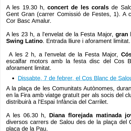
A les 19.30 h,
concert de les corals
de Sal
Gent Gran (carrer Comissió de Festes, 1). A cà
Cor Basc Amalur.
A les 23 h, a l'envelat de la Festa Major,
gran 
Swing Latino
. Entrada lliure i aforament limitat.
A les 2 h, a l'envelat de la Festa Major,
Cós
escalfar motors amb la festa disc del Cos Bl
aforament limitat.
Dissabte, 7 de febrer, el Cos Blanc de Salo
A la plaça de les Comunitats Autònomes, durant
en la Fira amb viatge gratuït per als socis del clu
distribuirà a l'Espai Infància del Carrilet.
A les 06.30 h,
Diana florejada matinada j
diversos carrers de Salou des de la plaça del Ca
plaça de la Pau.