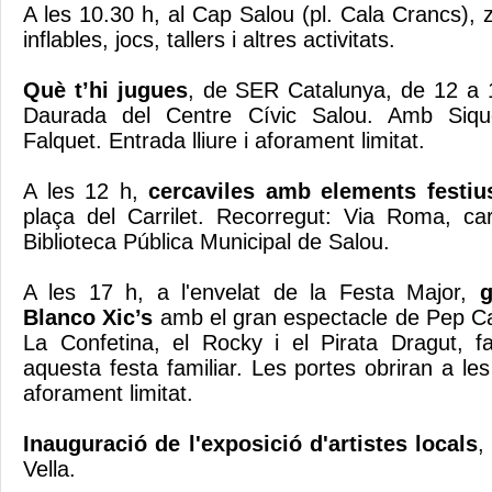
A les 10.30 h, al Cap Salou (pl. Cala Crancs),
inflables, jocs, tallers i altres activitats.
Què t’hi jugues
, de SER Catalunya, de 12 a 1
Daurada del Centre Cívic Salou. Amb Siqu
Falquet. Entrada lliure i aforament limitat.
A les 12 h,
cercaviles amb elements festius
plaça del Carrilet. Recorregut: Via Roma, ca
Biblioteca Pública Municipal de Salou.
A les 17 h, a l'envelat de la Festa Major,
g
Blanco Xic’s
amb el gran espectacle de Pep Cal
La Confetina, el Rocky i el Pirata Dragut, f
aquesta festa familiar. Les portes obriran a les 
aforament limitat.
Inauguració de l'exposició d'artistes locals
,
Vella.