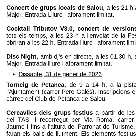
Concert de grups locals de Salou
, a les 21 h 
Major. Entrada Lliure i aforament limitat.
Cocktail Tributov V3.0, concert de version
tots els temps, a les 23 h a l'envelat de la F
obriran a les 22 h. Entrada lliure i aforament limi
Disc Night,
amb dj’s en directe, a les 01.30 h, a
Major. Entrada lliure i aforament limitat.
Dissabte, 31 de gener de 2026
Torneig de Petanca
, de 9 a 14 h, a la pist
l'Ajuntament (carrer Pere Galés). Inscripcions el
càrrec del Club de Petanca de Salou.
Cercaviles dels grups festius
a partir de les
del TAS, i recorregut per Via Roma, carrer
Jaume I fins a l'altura del Patronat de Turisme
faran els balls de lluïment. Els elements festi