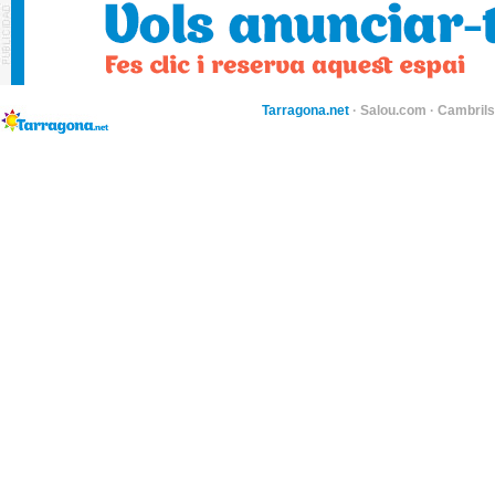
Tarragona.net
·
Salou.com
·
Cambril