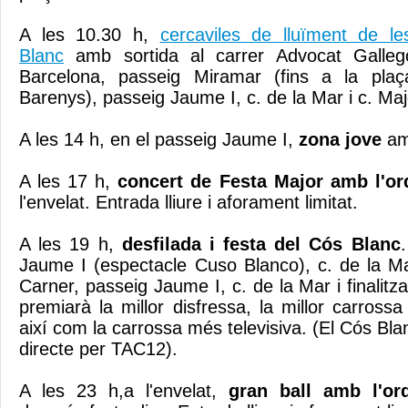
A les 10.30 h,
cercaviles de lluïment de l
Blanc
amb sortida al carrer Advocat Gallego
Barcelona, passeig Miramar (fins a la pl
Barenys), passeig Jaume I, c. de la Mar i c. Maj
A les 14 h, en el passeig Jaume I,
zona jove
am
A les 17 h,
concert de Festa Major amb l'or
l'envelat. Entrada lliure i aforament limitat.
A les 19 h,
desfilada i festa del Cós Blanc
Jaume I (espectacle Cuso Blanco), c. de la Ma
Carner, passeig Jaume I, c. de la Mar i finalitza
premiarà la millor disfressa, la millor carrossa
així com la carrossa més televisiva. (El Cós Bl
directe per TAC12).
A les 23 h,a l'envelat,
gran ball amb l'or