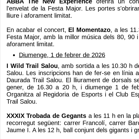
ABBA The New Experience
oferirà un con
l'envelat de la Festa Major. Les portes s'obrir
lliure i aforament limitat.
En acabar el concert,
El Momentazo
, a les 11.
Festa Major, amb la millor música dels 80, 90 i 
aforament limitat.
Diumenge, 1 de febrer de 2026
I Wild Trail Salou
, amb sortida a les 10.30 h 
Salou. Les inscripcions han de fer-se en línia 
Daurada Trail Salou. El lliurament de dorsals s
gener, de 16.30 a 20 h, i diumenge 1 de fe
Organitza al Regidoria de Esports i el Club E
Trail Salou.
XXXIX Trobada de Gegants
a les 11 h en la p
recorregut següent: carrer Francolí, carrer Bar
Jaume I. A les 12 h, ball conjunt dels gigants i g