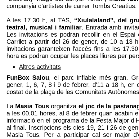
companyia d'artistes de carrer Tombs Creatius.
A les 17.30 h, al TAS,
“Xiulalaland”, del gr
teatral, musical i familiar
. Entrada amb invitac
Les invitacions es podran recollir en el Espai 
Carrilet a partir del 26 de gener, de 10 a 13 
invitacions garanteixen l'accés fins a les 17.30
hora es podran ocupar les places lliures per per
Altres activitats
FunBox Salou
, el parc inflable més gran. Gr
gener, 1, 6, 7, 8 i 9 de febrer, d'11 a 18 h, en 
costat de la plaça de les Comunitats Autònome
La
Masia Tous
organitza
el joc de la pastana
a les 00.01 hores, al 8 de febrer quan acabin els
informació en el programa de la Festa Major d'
al final. Inscripcions els dies 19, 21 i 26 de ge
Masia Tous. Per a participar cal ser major d'