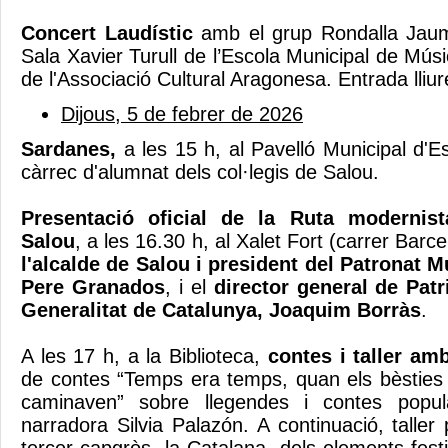
Concert Laudístic
amb el grup Rondalla Jaume
Sala Xavier Turull de l’Escola Municipal de Mús
de l'Associació Cultural Aragonesa. Entrada lliure
Dijous, 5 de febrer de 2026
Sardanes,
a les 15 h, al Pavelló Municipal d'E
càrrec d'alumnat dels col·legis de Salou.
Presentació oficial de la Ruta modernist
Salou
, a les 16.30 h, al Xalet Fort (carrer Barc
l'alcalde de Salou i president del Patronat 
Pere Granados
, i el
director general de Patr
Generalitat de Catalunya, Joaquim Borràs
.
A les 17 h, a la Biblioteca,
contes i taller am
de contes “Temps era temps, quan els bèsties 
caminaven” sobre llegendes i contes popu
narradora Silvia Palazón. A continuació, taller