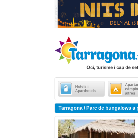
Oci, turisme i cap de s
Aparta
Hotels i
càmpin
Aparthotels
altres
Tarragona / Parc de bungalows a 