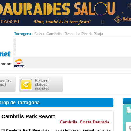
Tarragona
·
Salou
·
Cambrils
·
Reus
·
La Pineda Platja
etmana
ments,
Platges i
gs i
platges
nudistes
prop de Tarragona
Cambrils Park Resort
Cambrils, Costa Daurada.
El Cambrils Park Resort
és un complex creat i pensat per a les