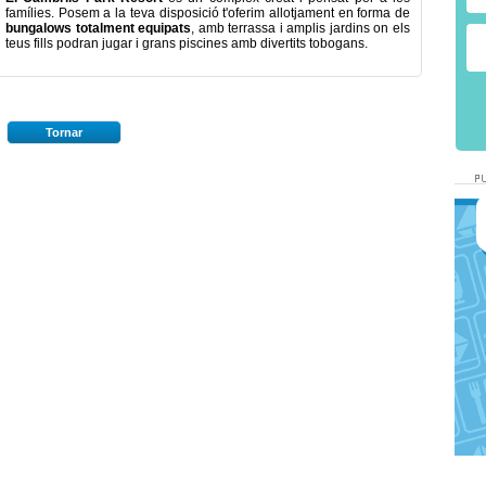
famílies
.
Posem a la teva disposició t'oferim allotjament en forma de
bungalows totalment equipats
, amb terrassa i amplis jardins on els
teus fills podran jugar i grans piscines amb divertits tobogans.
Tornar