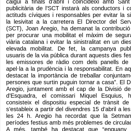
caigui a finals d’abril i coincideixi amb Sa
publicitària de l’SCT instarà als conductors i
actituds cíviques i responsables per evitar la sin
la lesivitat a la carretera El Director del Se
(SCT), Joan Aregio, ha demanat la contribució 
per procurar una mobilitat el màxim de segur
viària catalana i evitar la sinistralitat en un d
elevada mobilitat. De fet, la campanya publi
usuaris de la via pública durant aquests dies fes
les emissores de ràdio com dels panells de m
apel·la a la prudència i la responsabilitat. En a
destacat la importància de treballar conjuntam
persones que surtin puguin tornar a casa”. El D
Aregio, juntament amb el cap de la Divisió d
d’Esquadra, el comissari Miquel Esquius, 
consisteix el dispositiu especial de trànsit
s’estableix a partir del divendres 15 d’abril a les
les 24 h. Aregio ha recordat que la Setma
períodes festius amb més problemes de circulac
A més, també ha destacat que “enguany 