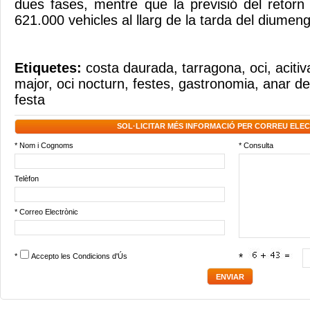
dues fases, mentre que la previsió del retor
621.000 vehicles al llarg de la tarda del diumenge
Etiquetes:
costa daurada
,
tarragona
,
oci
,
aciti
major
,
oci nocturn
,
festes
,
gastronomia
,
anar d
festa
SOL·LICITAR MÉS INFORMACIÓ PER CORREU ELE
* Nom i Cognoms
* Consulta
Telèfon
* Correo Electrònic
*
Accepto les
Condicions d'Ús
*