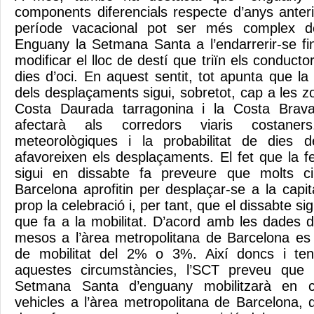
components diferencials respecte d’anys anteri
període vacacional pot ser més complex de
Enguany la Setmana Santa a l’endarrerir-se fins
modificar el lloc de destí que triïn els conduct
dies d’oci. En aquest sentit, tot apunta que la 
dels desplaçaments sigui, sobretot, cap a les z
Costa Daurada tarragonina i la Costa Brava
afectarà als corredors viaris costaner
meteorològiques i la probabilitat de dies 
afavoreixen els desplaçaments. El fet que la fe
sigui en dissabte fa preveure que molts c
Barcelona aprofitin per desplaçar-se a la capit
prop la celebració i, per tant, que el dissabte sig
que fa a la mobilitat. D’acord amb les dades d
mesos a l’àrea metropolitana de Barcelona es
de mobilitat del 2% o 3%. Així doncs i ten
aquestes circumstàncies, l’SCT preveu que l
Setmana Santa d’enguany mobilitzarà en c
vehicles a l’àrea metropolitana de Barcelona, 