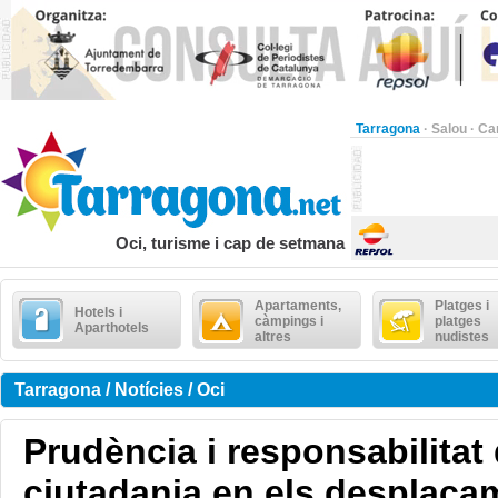
Tarragona
·
Salou
·
Ca
Oci, turisme i cap de setmana
Apartaments,
Platges i
Hotels i
càmpings i
platges
Aparthotels
altres
nudistes
Tarragona / Notícies / Oci
Prudència i responsabilitat 
ciutadania en els desplaça