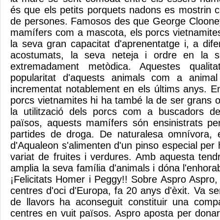
és que els petits porquets nadons es mostrin 
de persones. Famosos des que George Clooney 
mamífers com a mascota, els porcs vietnamites
la seva gran capacitat d'aprenentatge i, a dif
acostumats, la seva neteja i ordre en la s
extremadament metòdica. Aquestes qualit
popularitat d'aquests animals com a anima
incrementat notablement en els últims anys. Ent
porcs vietnamites hi ha també la de ser grans 
la utilització dels porcs com a buscadors d
països, aquests mamífers són ensinistrats per
partides de droga. De naturalesa omnívora, e
d'Aqualeon s'alimenten d'un pinso especial per h
variat de fruites i verdures. Amb aquesta tend
amplia la seva família d'animals i dóna l'enhorab
¡Felicitats Homer i Peggy!! Sobre Aspro Aspro,
centres d'oci d'Europa, fa 20 anys d'èxit. Va se
de llavors ha aconseguit constituir una comp
centres en vuit països. Aspro aposta per donar