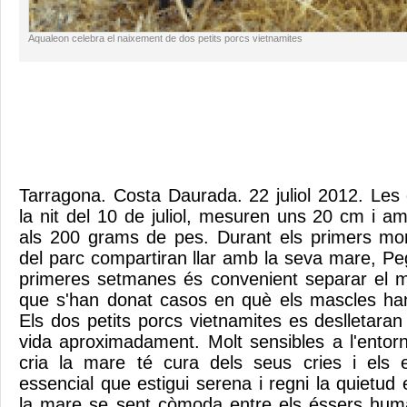
Aqualeon celebra el naixement de dos petits porcs vietnamites
Tarragona. Costa Daurada. 22 juliol 2012. Les
la nit del 10 de juliol, mesuren uns 20 cm i a
als 200 grams de pes. Durant els primers mo
del parc compartiran llar amb la seva mare, Pe
primeres setmanes és convenient separar el m
que s'han donat casos en què els mascles han
Els dos petits porcs vietnamites es deslletara
vida aproximadament. Molt sensibles a l'entor
cria la mare té cura dels seus cries i els
essencial que estigui serena i regni la quietud
la mare se sent còmoda entre els éssers hum