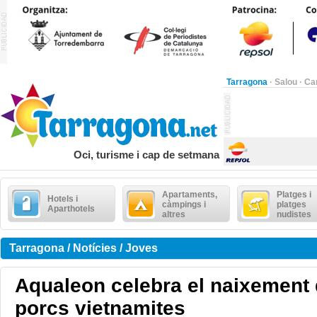
Tarragona
·
Salou
·
Ca
Oci, turisme i cap de setmana
Apartaments,
Platges i
Hotels i
càmpings i
platges
Aparthotels
altres
nudistes
Tarragona / Notícies / Joves
Aqualeon celebra el naixement 
porcs vietnamites