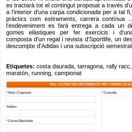
es tractarà tot el contingut proposat a través d'
a l'interior d'una carpa condicionada per a tal fi,
pràctics com estiraments, carrera contínua ...
l'esdeveniment es farà entrega a cada un de
gomes elàstiques per fer exercicis i d'un
composta d'un regal i revista d'Sportlife, un de
descompte d'Adidas i una subscripció semestral a
Etiquetes:
costa daurada
,
tarragona
,
rally racc
maratón
,
running
,
campionat
SOL·LICITAR MÉS INFORMACIÓ PER CORREU ELE
* Nom i Cognoms
* Consulta
Telèfon
* Correo Electrònic