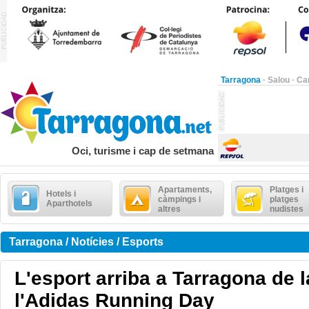
Tarragona
·
Salou
·
Ca
Oci, turisme i cap de setmana
Apartaments,
Platges i
Hotels i
càmpings i
platges
Aparthotels
altres
nudistes
Tarragona / Notícies / Esports
L'esport arriba a Tarragona de 
l'Adidas Running Day