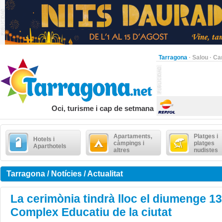
Tarragona
·
Salou
·
Ca
Oci, turisme i cap de setmana
Apartaments,
Platges i
Hotels i
càmpings i
platges
Aparthotels
altres
nudistes
Tarragona / Notícies / Actualitat
La cerimònia tindrà lloc el diumenge 13
Complex Educatiu de la ciutat