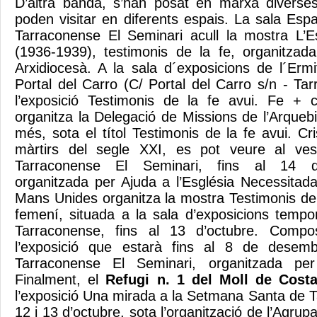
D’altra banda, s’han posat en marxa diverse
poden visitar en diferents espais. La sala Esp
Tarraconense El Seminari acull la mostra L’E
(1936-1939), testimonis de la fe, organitzada 
Arxidiocesà. A la sala d´exposicions de l´Er
Portal del Carro (C/ Portal del Carro s/n - Tar
l’exposició Testimonis de la fe avui. Fe + c
organitza la Delegació de Missions de l’Arqueb
més, sota el títol Testimonis de la fe avui. Cri
màrtirs del segle XXI, es pot veure al ves
Tarraconense El Seminari, fins al 14 d’o
organitzada per Ajuda a l’Església Necessitad
Mans Unides organitza la mostra Testimonis de 
femení, situada a la sala d’exposicions tempo
Tarraconense, fins al 13 d’octubre. Compos
l’exposició que estarà fins al 8 de desemb
Tarraconense El Seminari, organitzada pe
Finalment, el
Refugi n. 1 del Moll de Cost
l’exposició Una mirada a la Setmana Santa de T
12 i 13 d’octubre, sota l’organització de l’Agrup