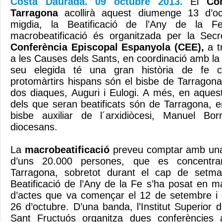
Costa Daurada. 09 octubre 2013.
El
Co
Tarragona
acollirà aquest diumenge 13 d’oc
migdia, la Beatificació de l’Any de la F
macrobeatificació és organitzada per la Secr
Conferència Episcopal Espanyola (CEE),
a tr
a les Causes dels Sants, en coordinació amb la 
seu elegida té una gran història de fe cr
protomàrtirs hispans són el bisbe de Tarragona
dos diaques, Auguri i Eulogi. A més, en aques
dels que seran beatificats són de Tarragona, en
bisbe auxiliar de l´arxidiòcesi, Manuel Bo
diocesans.
La
macrobeatificació
preveu comptar amb una
d’uns 20.000 persones, que es concentra
Tarragona, sobretot durant el cap de setma
Beatificació de l’Any de la Fe s’ha posat en 
d’actes que va començar el 12 de setembre i 
26 d’octubre. D’una banda, l’Institut Superior 
Sant Fructuós organitza dues conferències 