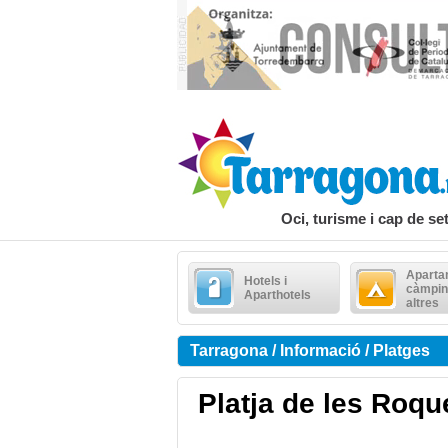
Oci, turisme i cap de s
Aparta
Hotels i
càmpin
Aparthotels
altres
Tarragona / Informació / Platges
Platja de les Roq