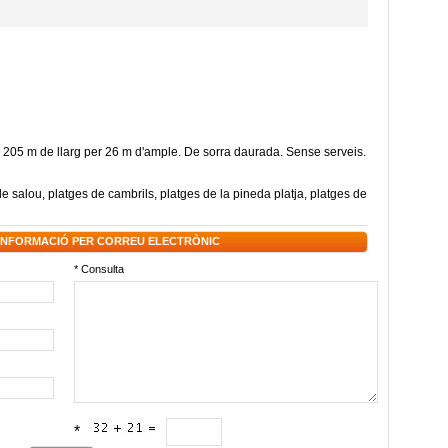
 205
m de llarg
per 26
m d'
ample
.
De sorra
daurada
.
Sense serveis
.
de salou
,
platges de cambrils
,
platges de la pineda platja
,
platges de
 INFORMACIÓ PER CORREU ELECTRÒNIC
* Consulta
*