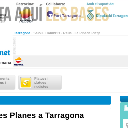
Tarragona
·
Salou
·
Cambrils
·
Reus
·
La Pineda Platja
etmana
ments,
Platges i
gs i
platges
nudistes
ues Planes a Tarragona