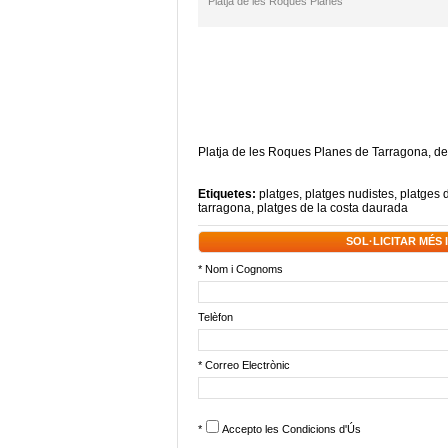
Platja de les Roques Planes
Platja de
les
Roques
Planes
de Tarragona
,
de
Etiquetes:
platges
,
platges nudistes
,
platges 
tarragona
,
platges de la costa daurada
SOL·LICITAR MÉS
* Nom i Cognoms
Telèfon
* Correo Electrònic
*
Accepto les
Condicions d'Ús