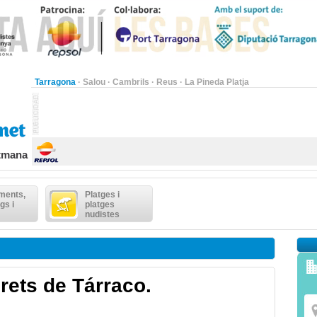
Tarragona
·
Salou
·
Cambrils
·
Reus
·
La Pineda Platja
etmana
ments,
Platges i
gs i
platges
nudistes
rets de Tárraco.