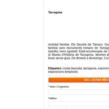
Tarragona
Activitat familiar: Els Secrets de Tàrraco. 
familiar pels monuments romans de Tarragon
(adults), nens (gratuït). Edat recomenada: de
al Museu d'Història de Tarragona. Idiomes disp
lliure sense guia. De dimarts a diumenge. Co
Etiquetes:
costa daurada
,
tarragona
,
exposici
exposicions temporals
SOL·LICITAR MÉS
* Nom i Cognoms
Telèfon