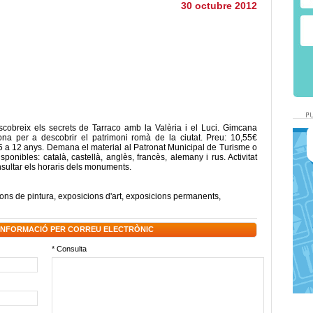
30 octubre 2012
Descobreix els secrets de Tarraco amb la Valèria i el Luci. Gimcana
a per a descobrir el patrimoni romà de la ciutat. Preu: 10,55€
 5 a 12 anys. Demana el material al Patronat Municipal de Turisme o
onibles: català, castellà, anglès, francès, alemany i rus. Activitat
nsultar els horaris dels monuments.
ons de pintura
,
exposicions d'art
,
exposicions permanents
,
 INFORMACIÓ PER CORREU ELECTRÒNIC
* Consulta