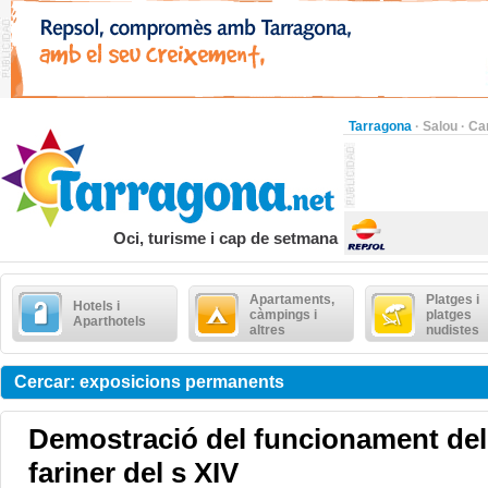
Tarragona
·
Salou
·
Ca
Oci, turisme i cap de setmana
Apartaments,
Platges i
Hotels i
càmpings i
platges
Aparthotels
altres
nudistes
Cercar: exposicions permanents
Demostració del funcionament del 
fariner del s XIV