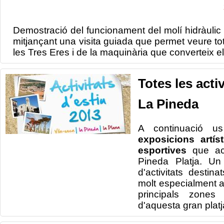
Demostració del
funcionament del
molí
hidràulic
mitjançant una visita
guiada que
permet veure
to
les Tres
Eres i
de la maquinària
que converteix
e
Totes les activ
La Pineda
A continuació u
exposicions artís
esportives
que ac
Pineda Platja. Un 
d'activitats destina
molt especialment a 
principals zones 
d'aquesta gran plat