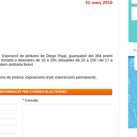
31 març 2010
 Exposició de pintures de Diego Pujal, guanyador del 36è premi
de dimarts a divendres de 10 a 20h, dissabtes de 10 a 15h i de 17 a
dern (entrada lliure)
ons de pintura
,
exposicions d'art
,
exposicions permanents
,
 INFORMACIÓ PER CORREU ELECTRÒNIC
* Consulta