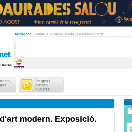
Tarragona
·
Salou
·
Cambrils
·
Reus
·
La Pineda Platja
etmana
ments,
Platges i
gs i
platges
nudistes
d'art modern. Exposició.