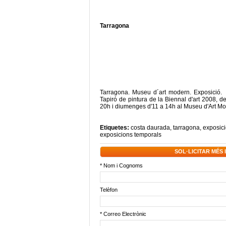
Tarragona
Tarragona. Museu d´art modern. Exposició.
Tapiró de pintura de la Biennal d'art 2008, 
20h i diumenges d'11 a 14h al Museu d'Art Mo
Etiquetes:
costa daurada
,
tarragona
,
exposici
exposicions temporals
SOL·LICITAR MÉS
* Nom i Cognoms
Telèfon
* Correo Electrònic