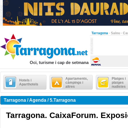
Tarragona
·
Salou
·
Ca
Oci, turisme i cap de setmana
Apartaments,
Platges i
Hotels i
càmpings i
platges
Aparthotels
altres
nudistes
Tarragona / Agenda / 5.Tarragona
Tarragona. CaixaForum. Exposi