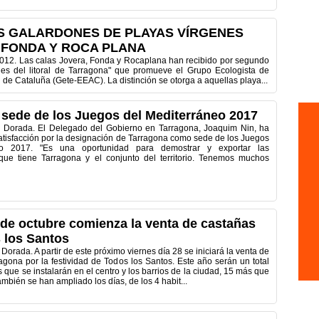
S GALARDONES DE PLAYAS VÍRGENES
 FONDA Y ROCA PLANA
012. Las calas Jovera, Fonda y Rocaplana han recibido por segundo
nes del litoral de Tarragona" que promueve el Grupo Ecologista de
 de Cataluña (Gete-EEAC). La distinción se otorga a aquellas playa...
 sede de los Juegos del Mediterráneo 2017
a Dorada. El Delegado del Gobierno en Tarragona, Joaquim Nin, ha
atisfacción por la designación de Tarragona como sede de los Juegos
eo 2017. "Es una oportunidad para demostrar y exportar las
que tiene Tarragona y el conjunto del territorio. Tenemos muchos
 de octubre comienza la venta de castañas
 los Santos
Dorada. A partir de este próximo viernes día 28 se iniciará la venta de
agona por la festividad de Todos los Santos. Este año serán un total
 que se instalarán en el centro y los barrios de la ciudad, 15 más que
mbién se han ampliado los días, de los 4 habit...