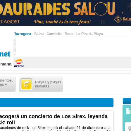
Tarragona
·
Salou
·
Cambrils
·
Reus
·
La Pineda Playa
semana
mentos,
Playas y playas
gs y
nudistas
acogerá un concierto de Los Sírex, leyenda
k’ roll
barcelonés de rock Los Sírex llegará el sábado 21 de diciembre a la