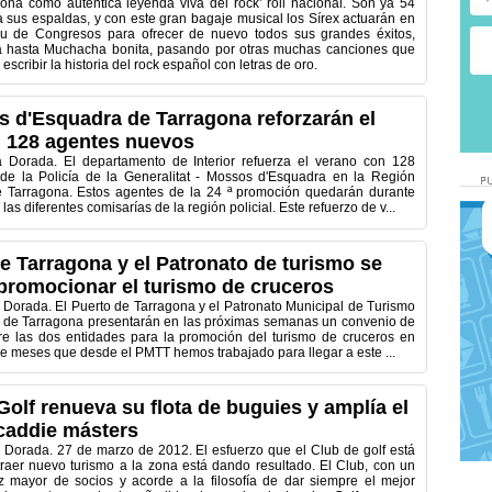
ona como auténtica leyenda viva del rock’ roll nacional. Son ya 54
a sus espaldas, y con este gran bagaje musical los Sírex actuarán en
lau de Congresos para ofrecer de nuevo todos sus grandes éxitos,
 hasta Muchacha bonita, pasando por otras muchas canciones que
escribir la historia del rock español con letras de oro.
 d'Esquadra de Tarragona reforzarán el
 128 agentes nuevos
a Dorada. El departamento de Interior refuerza el verano con 128
de la Policía de la Generalitat - Mossos d'Esquadra en la Región
e Tarragona. Estos agentes de la 24 ª promoción quedarán durante
las diferentes comisarías de la región policial. Este refuerzo de v...
de Tarragona y el Patronato de turismo se
promocionar el turismo de cruceros
 Dorada. El Puerto de Tarragona y el Patronato Municipal de Turismo
 de Tarragona presentarán en las próximas semanas un convenio de
re las dos entidades para la promoción del turismo de cruceros en
ce meses que desde el PMTT hemos trabajado para llegar a este ...
Golf renueva su flota de buguies y amplía el
caddie másters
 Dorada. 27 de marzo de 2012. El esfuerzo que el Club de golf está
traer nuevo turismo a la zona está dando resultado. El Club, con un
 mayor de socios y acorde a la filosofía de dar siempre el mejor