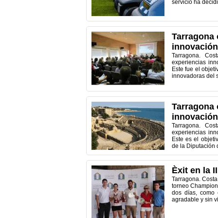
servicio ha decid
Tarragona 
innovación
Tarragona. Cos
experiencias inno
Este fue el objet
innovadoras del se
Tarragona 
innovación
Tarragona. Cos
experiencias inno
Este es el objet
de la Diputación 
Èxit en la
Tarragona. Costa
torneo Champions
dos días, como 
agradable y sin v