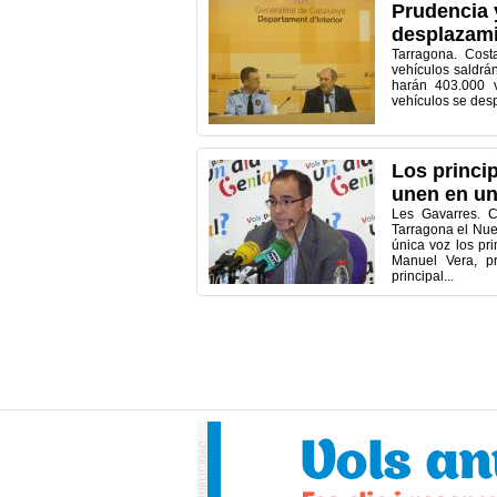
Prudencia 
desplazami
Tarragona. Cost
vehículos saldrán
harán 403.000 v
vehículos se desp
Los princi
unen en un
Les Gavarres. 
Tarragona el Nue
única voz los pr
Manuel Vera, pr
principal...