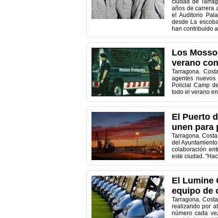
ciudad de Tarrag
años de carrera 
el Auditorio Pa
desde La escoba
han contribuido a 
Los Mossos
verano con
Tarragona. Cost
agentes nuevos 
Policial Camp d
todo el verano en 
El Puerto 
unen para 
Tarragona. Costa
del Ayuntamiento
colaboración ent
este ciudad. "Ha
El Lumine 
equipo de 
Tarragona. Costa
realizando por a
número cada vez