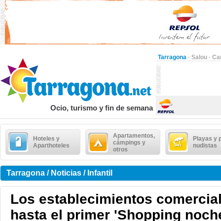
Tarragona
·
Salou
·
Ca
Ocio, turismo y fin de semana
Apartamentos,
Hoteles y
Playas y 
cámpings y
Aparthoteles
nudistas
otros
Tarragona / Noticias / Infantil
Los establecimientos comercia
hasta el primer 'Shopping noch