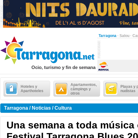
Tarragona
·
Salou
·
Ca
Ocio, turismo y fin de semana
Apartamentos,
Hoteles y
Playas y 
cámpings y
Aparthoteles
nudistas
otros
Tarragona / Noticias / Cultura
Una semana a toda música 
Festival Tarragona Blues 2