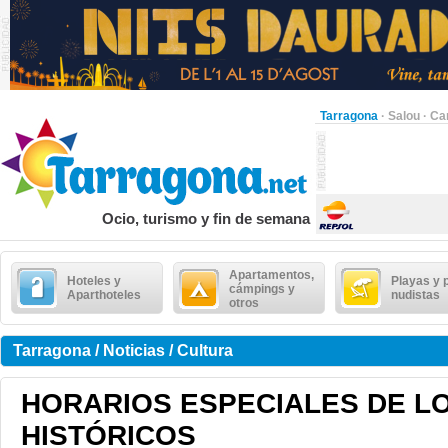
Tarragona
·
Salou
·
Ca
Ocio, turismo y fin de semana
Apartamentos,
Hoteles y
Playas y 
cámpings y
Aparthoteles
nudistas
otros
Tarragona / Noticias / Cultura
HORARIOS ESPECIALES DE L
HISTÓRICOS