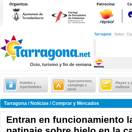
Tarragona
·
Salou
·
Ca
Ocio, turismo y fin de semana
Apartamentos,
Hoteles y
Playas y 
cámpings y
Aparthoteles
nudistas
otros
Tarragona / Noticias / Comprar y Mercados
Entran en funcionamiento l
patinaje sobre hielo en la c