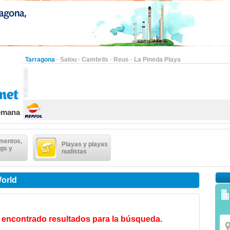
Tarragona
·
Salou
·
Cambrils
·
Reus
·
La Pineda Playa
semana
mentos,
Playas y playas
gs y
nudistas
World
 encontrado resultados para la búsqueda.