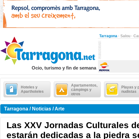
Tarragona
·
Salou
·
Ca
Ocio, turismo y fin de semana
Apartamentos,
Hoteles y
Playas y 
cámpings y
Aparthoteles
nudistas
otros
Tarragona / Noticias / Arte
Las XXV Jornadas Culturales d
estarán dedicadas a la piedra 