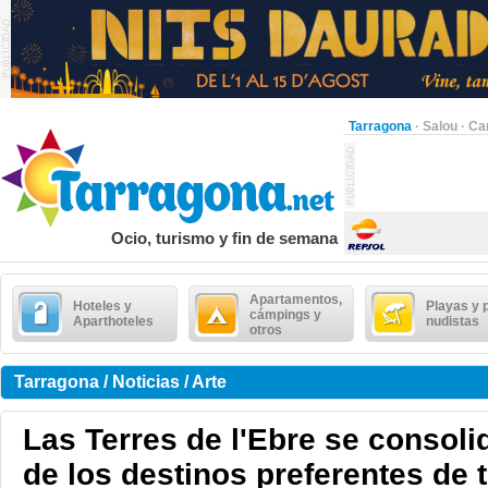
Tarragona
·
Salou
·
Ca
Ocio, turismo y fin de semana
Apartamentos,
Hoteles y
Playas y 
cámpings y
Aparthoteles
nudistas
otros
Tarragona / Noticias / Arte
Las Terres de l'Ebre se consol
de los destinos preferentes de 