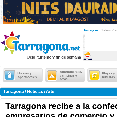
Tarragona
·
Salou
·
Ca
Ocio, turismo y fin de semana
Apartamentos,
Hoteles y
Playas y 
cámpings y
Aparthoteles
nudistas
otros
Tarragona / Noticias / Arte
Tarragona recibe a la conf
empresarios de comercio y 