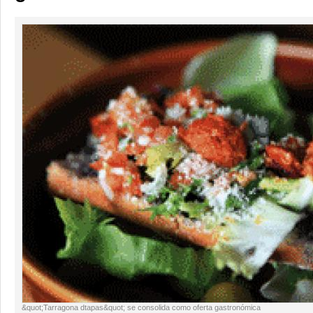
&quot;Tarragona dtapas&quot; se consolida como oferta gastronómica