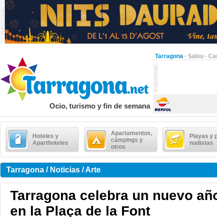
Tarragona
·
Salou
·
Ca
Ocio, turismo y fin de semana
Apartamentos,
Hoteles y
Playas y 
cámpings y
Aparthoteles
nudistas
otros
Tarragona / Noticias / Arte
Tarragona celebra un nuevo añ
en la Plaça de la Font