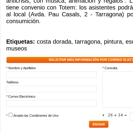
anticrisis, con música, animación y regalos". L
tiene convenio con Totem: los asistentes podr
al local (Avda. Pau Casals, 2 - Tarragona) p
consumición.
Etiquetas:
costa dorada
,
tarragona
,
pintura
,
es
museos
SOLICITAR MÁS INFORMACIÓN POR CORREO ELEC
* Nombre y Apellidos
* Consulta
Teléfono
* Correo Electrónico
*
Acepto las
Condiciones de Uso
*