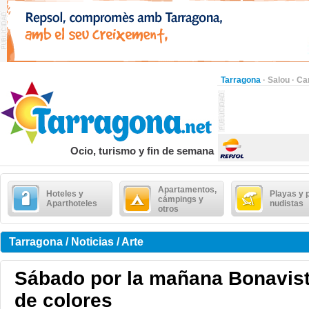
Tarragona
·
Salou
·
Ca
Ocio, turismo y fin de semana
Apartamentos,
Hoteles y
Playas y 
cámpings y
Aparthoteles
nudistas
otros
Tarragona / Noticias / Arte
Sábado por la mañana Bonavist
de colores