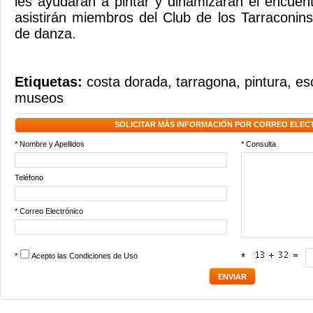
les ayudarán a pintar y dinamizarán el encue
asistirán miembros del Club de los Tarraconin
de danza.
Etiquetas:
costa dorada
,
tarragona
,
pintura
,
es
museos
SOLICITAR MÁS INFORMACIÓN POR CORREO ELEC
* Nombre y Apellidos
* Consulta
Teléfono
* Correo Electrónico
*
Acepto las
Condiciones de Uso
*