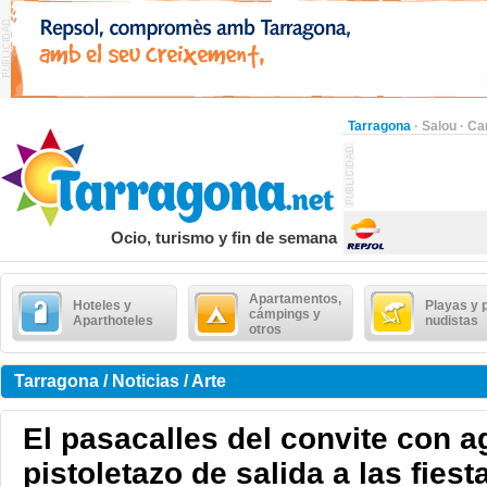
Tarragona
·
Salou
·
Ca
Ocio, turismo y fin de semana
Apartamentos,
Hoteles y
Playas y 
cámpings y
Aparthoteles
nudistas
otros
Tarragona / Noticias / Arte
El pasacalles del convite con a
pistoletazo de salida a las fies