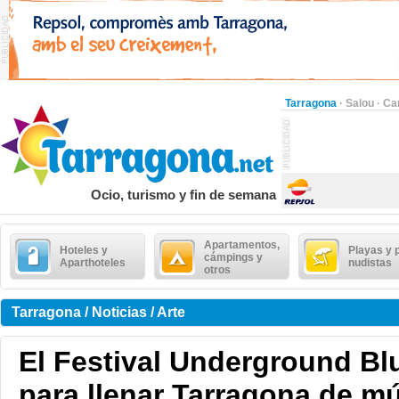
Tarragona
·
Salou
·
Ca
Ocio, turismo y fin de semana
Apartamentos,
Hoteles y
Playas y 
cámpings y
Aparthoteles
nudistas
otros
Tarragona / Noticias / Arte
El Festival Underground Bl
para llenar Tarragona de mú