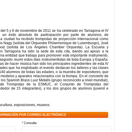
del 5 y 6 de noviembre de 2011 se ha celebrado en Tarragona el IV
un éxito absoluto de participación por parte de alumnos, de
la ciudad ha recibido trompistas de proyección internacional como
os Nagy (solista del Orquestre Philarmonique de Luxemburgo), José
od (solista de Los Ángeles Chamber Orquesta). La Escuela y
n Tarragona ha sido la sede de esta cita, dando así apoyo a la
na entidad que trabaja para promover este importante instrumento,
eguido reunir estos días instrumentistas de toda Europa y España.
s de hacer música han sido los principales ingredientes de esta IV
dades que ha englobado el evento destacan los talleres y las clases
140 alumnos de todas las edades, o la muestra de expositores, que
os modelos y aparatos relacionados con la trompa. En el concierto de
n los Spanish Brass Luur Metalls (grupo reconocido a nivel mundial),
de Trompistas de la ESMUC, el Conjunto de Trompistas del
ededor de 15 integrantes), y los dos grupos de alumnos (juvenil e
scultura
,
exposiciones
,
museos
NFORMACIÓN POR CORREO ELECTRÓNICO
* Consulta