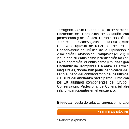
Tarragona. Costa Dorada. Este fin de semana 
Encuentro de Trompistas de Cataluña con 
profesorado y de público. Durante dos días, 
Juan Manuel Gómez (solista de la OBC), Mikl
Chanza (Orquesta de RTVE) o Richard To
Conservatorio de Música de la Diputación e
Asociación Catalana de Trompistas (ACAT), u
y que con su entusiasmo y dedicación ha cons
La colaboración, el entusiasmo y muchas gana
Encuentro de Trompistas. De entre las activi
magistrales, donde han participado cerca de 
llenó el patio del conservatorio de los últim
clausura del encuentro participaron, junto co
los 10 alumnos componentes del Grupo 
Conservatorio Profesional de Cullera (el alr
infantil) participantes en el encuentro.
Etiquetas:
costa dorada
,
tarragona
,
pintura
,
e
SOLICITAR MÁS I
* Nombre y Apellidos