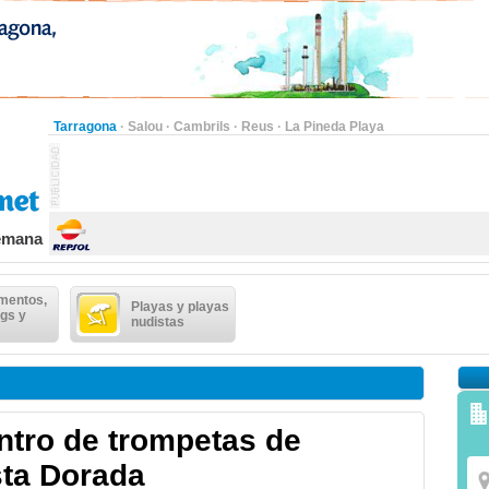
Tarragona
·
Salou
·
Cambrils
·
Reus
·
La Pineda Playa
semana
mentos,
Playas y playas
gs y
nudistas
ntro de trompetas de
sta Dorada