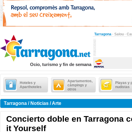
Tarragona
·
Salou
·
Ca
Ocio, turismo y fin de semana
Apartamentos,
Hoteles y
Playas y 
cámpings y
Aparthoteles
nudistas
otros
Tarragona / Noticias / Arte
Concierto doble en Tarragona c
it Yourself