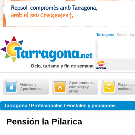
Tarragona
·
Salou
·
Ca
Ocio, turismo y fin de semana
Apartamentos,
Hoteles y
Playas y 
cámpings y
Aparthoteles
nudistas
otros
Tarragona / Profesionales / Hostales y pensiones
Pensión la Pilarica