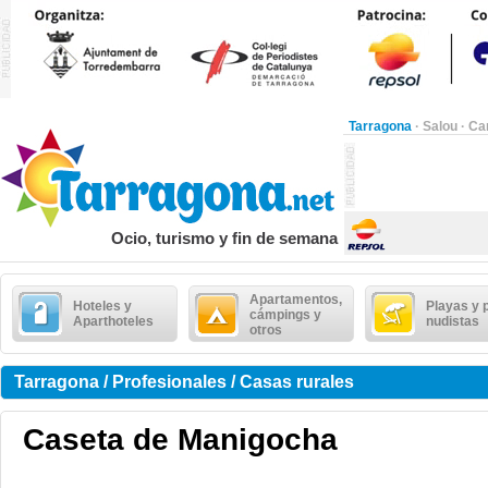
Tarragona
·
Salou
·
Ca
Ocio, turismo y fin de semana
Apartamentos,
Hoteles y
Playas y 
cámpings y
Aparthoteles
nudistas
otros
Tarragona / Profesionales / Casas rurales
Caseta de Manigocha