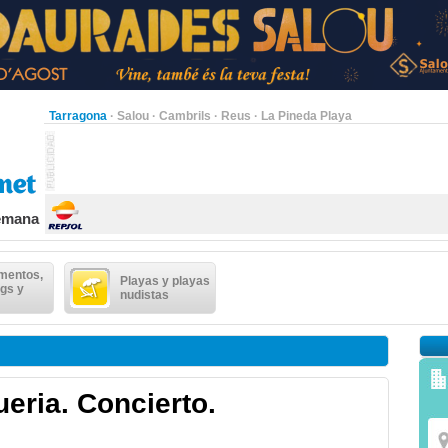
Tarragona
·
Salou
·
Cambrils
·
Reus
·
La Pineda Playa
semana
mentos,
Playas y playas
gs y
nudistas
eria. Concierto.