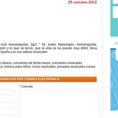
25 octubre 2012
ck monologuista, Zgz) * 5€ Juako Malavirgen, monologuista,
sión y lo que se tercie, que la vida se ha puesto muy difícil, lleva
España con sus sátiras musicales
 clásica
,
conciertos de fiesta mayor
,
conciertos musicales
,
ca
,
música para niños
,
ciclos musicales
,
jornadas musicales cursos
NFORMACIÓN POR CORREO ELECTRÓNICO
* Consulta