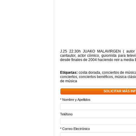
J.25 22.30h JUAKO MALAVIRGEN ( autor ro
cantautor, actor cómico, guionista para televi
desde finales de 2004 haciendo reir a media 
Etiquetas:
costa dorada
,
conciertos de música
conciertos
,
conciertos benéficos
,
música clási
de música
SOLICITAR MÁS I
* Nombre y Apellidos
Teléfono
* Correo Electrónico