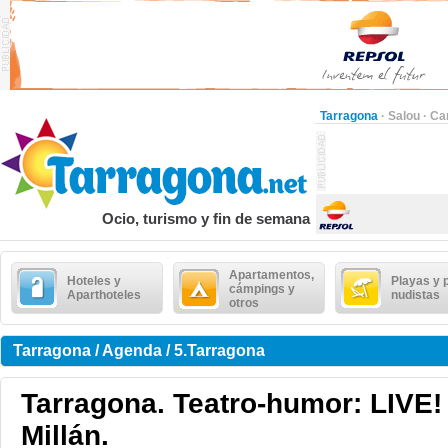
Tarragona
·
Salou
·
Ca
Ocio, turismo y fin de semana
Apartamentos,
Hoteles y
Playas y 
cámpings y
Aparthoteles
nudistas
otros
Tarragona / Agenda / 5.Tarragona
Tarragona. Teatro-humor: LIVE!
Millán.