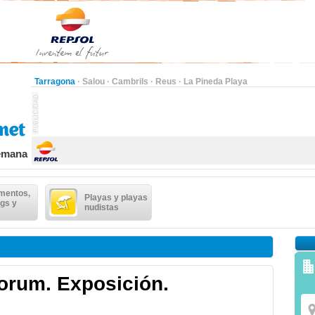
Tarragona
·
Salou
·
Cambrils
·
Reus
·
La Pineda Playa
semana
mentos,
Playas y playas
gs y
nudistas
orum. Exposición.