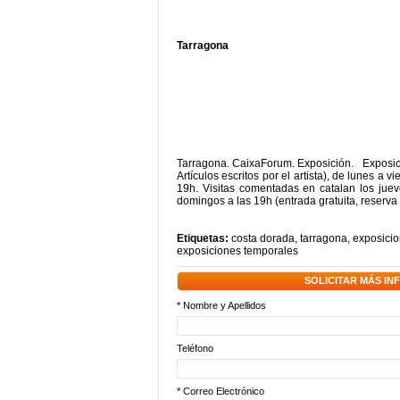
Tarragona
Tarragona. CaixaForum. Exposición. Exposición
Artículos escritos por el artista), de lunes a
19h. Visitas comentadas en catalan los jue
domingos a las 19h (entrada gratuita, reserv
Etiquetas:
costa dorada
,
tarragona
,
exposicio
exposiciones temporales
SOLICITAR MÁS I
* Nombre y Apellidos
Teléfono
* Correo Electrónico