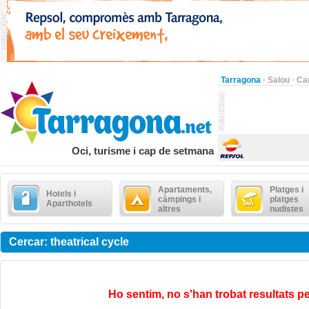
Tarragona
·
Salou
·
Ca
Oci, turisme i cap de setmana
Apartaments,
Platges i
Hotels i
càmpings i
platges
Aparthotels
altres
nudistes
Cercar: theatrical cycle
Ho sentim, no s'han trobat resultats pe