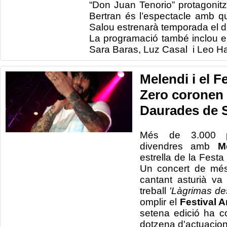
“Don Juan Tenorio” protagonitza
Bertran és l’espectacle amb qu
Salou estrenarà temporada el 
La programació també inclou e
Sara Baras, Luz Casal i Leo H
Melendi i el F
Zero coronen 
Daurades de 
Més de
3.000
divendres
amb
M
estrella de la
Festa
Un concert
de mé
cantant
asturià
va 
treball
'
Làgrimas
de
omplir
el
Festival 
setena
edició
ha c
dotzena
d'actuacio