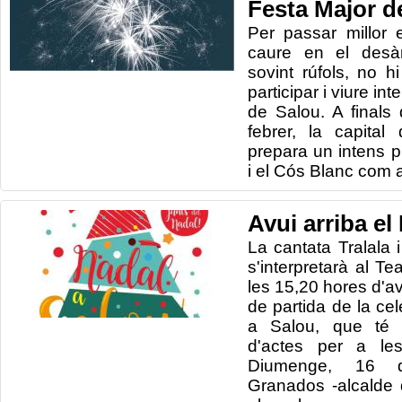
Festa Major d
Per passar
millor
caure
en el desà
sovint
rúfols
,
no hi
participar i
viure
int
de Salou.
A finals
febrer
, la capital
prepara un
intens
p
i e
l Cós Blanc
com a
Avui arriba el
La cantata Tralala 
s'interpretarà al Te
les 15,20 hores d'av
de partida de la ce
a Salou, que té p
d'actes per a le
Diumenge, 16 
Granados -alcalde de