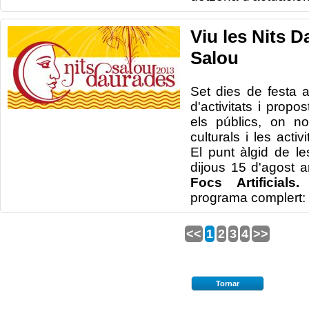
Viu les Nits 
Salou
Set dies de festa
d'activitats i propo
els públics, on no
culturals i les activ
El punt àlgid de le
dijous 15 d'agost 
Focs Artificia
programa complert:
<<
1
2
3
4
>>
Tornar