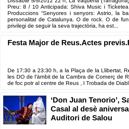
Dissabte 5/5/2012 22 h, La Vaqueria (Tarragona)
Preu: 8 / 10 Anticipada: Shiva Music i Tickete
Produccions “Senyores i senyors: Astrio, la 
personalitat de Catalunya. O de rock. O de funk
privilegi de seguir la seva trajectòria, ha est...
Festa Major de Reus.Actes previs.R
De 17:30 a
23:30 h
, a la Plaça
de la Llibertat
,
R
les DO
de l'àmbit de
la Cambra
de Comerç de
R
de
foc
potr
al centre de Reus
,
I Trobada
de Diab
‘Don Juan Tenorio’, S
Casal al desè aniversa
Auditori de Salou