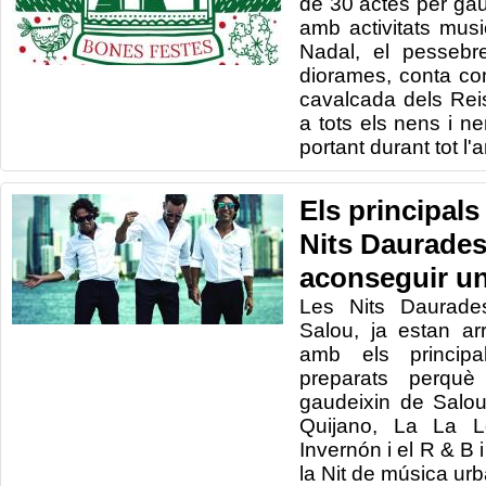
de 30 actes per gau
amb activitats music
Nadal, el pessebr
diorames, conta cont
cavalcada dels Re
a tots els nens i n
portant durant tot l'a
Els principals
Nits Daurade
aconseguir un
Les Nits Daurade
Salou, ja estan ar
amb els principa
preparats perquè 
gaudeixin de Salou
Quijano, La La 
Invernón i el R & B 
la Nit de música urba