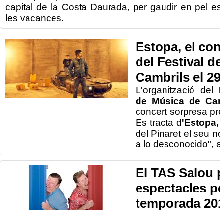
capital
de la Costa
Daurada,
per g
audir
en
pel es
les vacances
.
Estopa, el co
del Festival d
Cambrils el 29
L'organització del
de Música de Ca
concert sorpresa pr
Es tracta d
'Estopa,
del Pinaret el seu 
a lo desconocido", a
El TAS Salou
espectacles pe
temporada 20