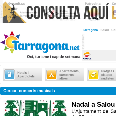
Tarragona
·
Salou
·
Ca
Oci, turisme i cap de setmana
Apartaments,
Platges i
Hotels i
càmpings i
platges
Aparthotels
altres
nudistes
Cercar: concerts musicals
Nadal a Salou 
L'Ajuntament de S