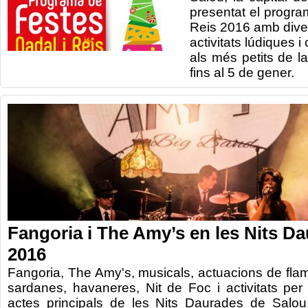
presentat el progr
Reis
2016
amb
dive
activitats
lúdiques
i
als més
petits de
l
fins
al 5
de gener.
Fangoria i The Amy’s en les Nits D
2016
Fangoria,
The
Amy's
, musicals,
actuacions
de fla
sardanes,
havaneres
, Nit
de Foc
i
activitats pe
actes principals
de les Nits Daurades
de Salou