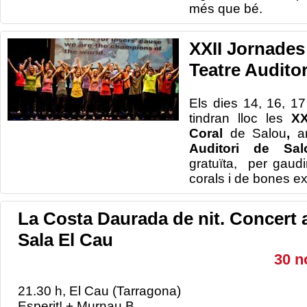
més que bé.
XXII Jornades 
Teatre Audito
Els dies 14, 16, 1
tindran lloc les
XX
Coral
de Salou
,
a
Auditori de Sal
gratuïta, per gaudi
corals i de bones e
La Costa Daurada de nit. Concert 
Sala El Cau
30 n
21.30 h, El Cau (Tarragona)
Esperit! + Murnau B