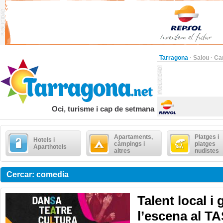
Tarragona
·
Salou
·
Ca
Oci, turisme i cap de setmana
Apartaments,
Platges i
Hotels i
càmpings i
platges
Aparthotels
altres
nudistes
Cercar: comedia
Talent local i
l’escena al T