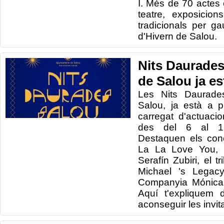
I. Més de 70 actes 
teatre, exposicions 
tradicionals per g
d'Hivern de Salou.
Nits Daurades
de Salou ja es
Les Nits Daurade
Salou, ja està a 
carregat d'actuacio
des del 6 al 1
Destaquen els con
La La Love You, 
Serafín Zubiri, el 
Michael 's Legac
Companyia Mónica N
Aquí t'expliquem 
aconseguir les invit