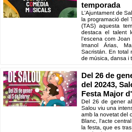
temporada
L’Ajuntament de Sa
la programació del 
(TAS) aquesta te
destaca el talent
l’escena com Joan 
Imanol Árias, Ma
Sacristán. En tota
de música, dansa i t
Del 26 de gene
del 20243, Sal
Festa Major d
Del 26 de gener al
Salou viu una inten
amb la novetat del 
Blanc, l'acte centra
la festa, que es tr