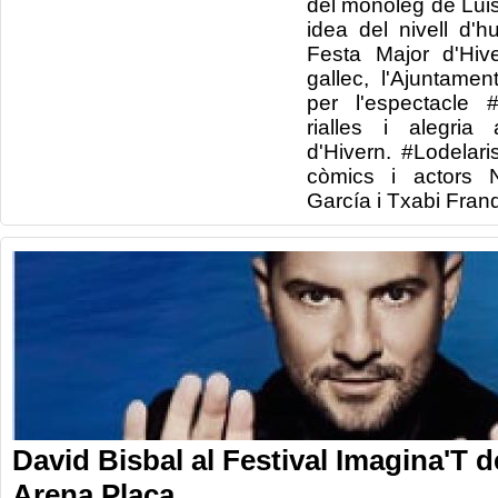
del monòleg de Luis
idea del nivell d'
Festa Major d'Hiv
gallec, l'Ajuntame
per l'espectacle 
rialles i alegria
d'Hivern. #Lodelari
còmics i actors 
García i Txabi Fran
David Bisbal al Festival Imagina'T d
Arena Plaça