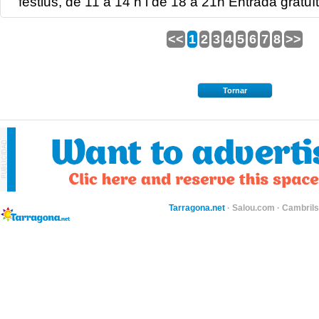
festius, de 11 a 14 h i de 18 a 21h Entrada gratuït
<<
1
2
3
4
5
6
7
8
>>
Tornar
Tarragona.net
·
Salou.com
·
Cambril