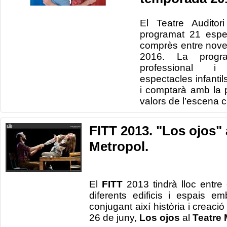
El Teatre Audito
programat 21 espe
comprès entre nove
2016. La progra
professional i
espectacles infantil
i comptarà amb la 
valors de l’escena c
FITT 2013. "Los ojos" 
Metropol.
El
FITT
2013 tindrà lloc entre
diferents edificis i espais em
conjugant així història i creac
26 de juny,
Los ojos
al
Teatre 