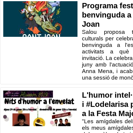
Programa fest
benvinguda a 
Joan
Salou proposa tr
culturals per celeb
benvinguda a l'e
activitats a què
invitació. La celeb
juny amb l'actuació
Anna Mena, i acab
una sessió de monò
L'humor intel·
i #Lodelarisa 
a la Festa Maj
"Les amígdales de
els meus amígdales"