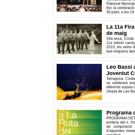
Patronat Municipa
lloc la celebraci
30 juliol, a les 19
La 11a Fira
de maig
Vila-seca. Costa
11a edició carre
2010, els veïns d
que enguany aposta
Leo Bassi 
Joventut C
Tarragona. Costa
se celebrarà eng
diferents espais 
Utopía de Leo Bas
Programa d
PROGRAMA DETAL
profana del s. X
de composició m
d’aquestes misse