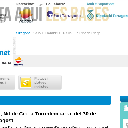
Tarragona
·
Salou
·
Cambrils
·
Reus
·
La Pineda Platja
etmana
ments,
Platges i
gs i
platges
nudistes
i, Nit de Circ a Torredembarra, del 30 de
dagost
sta Daurada. Dins del programa d’activitats d’estiu que organitza el