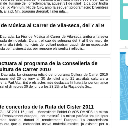
l de Turisme de Torredembarra, aquest 31 de juliol i 1 dá gost tindrà
ó del IX Pleniluni, Nit de Circ, amb la següent programació: Divendres
 h, a la pl. Mn. Joaquim Boronat: Taller infa...
 de Música al Carrer de Vila-seca, del 7 al 9
 Daurada. La Fira de Música al Carrer de Vila-seca arriba a la seva
gada de novetats. Durant el cap de setmana del 7 al 9 de maig de
e la vila i dels municipis del voltant podran gaudir de un espectacle
 per la sinestèsia, per remoure els sentits i reflectir...
actuara al programa de la Conselleria de
ultura de Carrer 2010
 Daurada. La cinquena edició del programa Cultura de Carrer 2010
uany del 26 de juny al 30 de juliol amb 21 activitats culturals a
de la Part Alta. Entre els actes més destacats hi haurà la performance
si el dimecres 30 de juny a les 23.15h a la Plaça dels Se...
e concertos de la Ruta del Cister 2011
LAT 2011 16 juliol – Monestir de Poblet O VOS OMNES La missa
VI Renaixement europeu –cor masculí- La missa paròdia fou un tipus
olt habitual durant el renaixement Europeu. La característica
s era que el compositor usava material musical ja existent per a