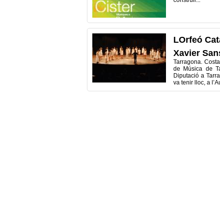
construir...
LOrfeó Cat
Xavier San
Tarragona. Costa 
de Música de Ta
Diputació a Tarra
va tenir lloc, a l