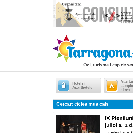
Oci, turisme i cap de s
Aparta
Hotels i
càmpin
Aparthotels
altres
Cercar: cicles musicals
IX Plenilun
juliol a l1 
Torredembarra. Co