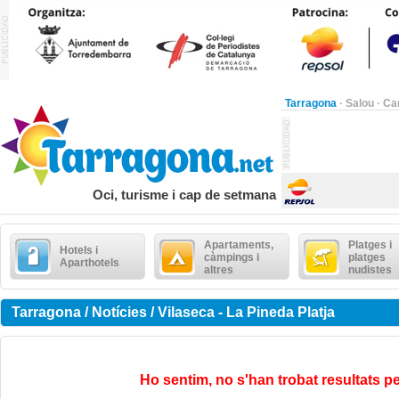
Tarragona
·
Salou
·
Ca
Oci, turisme i cap de setmana
Apartaments,
Platges i
Hotels i
càmpings i
platges
Aparthotels
altres
nudistes
Tarragona / Notícies / Vilaseca - La Pineda Platja
Ho sentim, no s'han trobat resultats pe