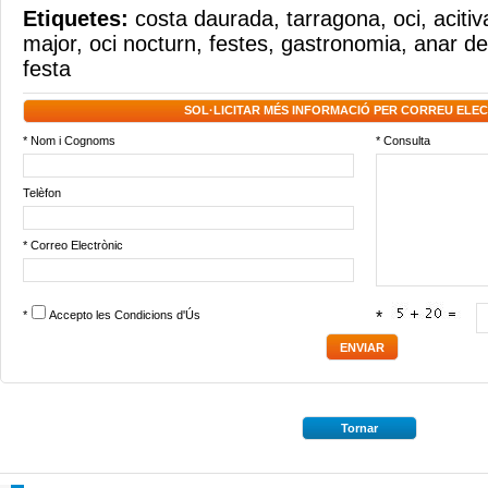
Etiquetes:
costa daurada
,
tarragona
,
oci
,
aciti
major
,
oci nocturn
,
festes
,
gastronomia
,
anar d
festa
SOL·LICITAR MÉS INFORMACIÓ PER CORREU ELE
* Nom i Cognoms
* Consulta
Telèfon
* Correo Electrònic
*
Accepto les
Condicions d'Ús
*
Tornar