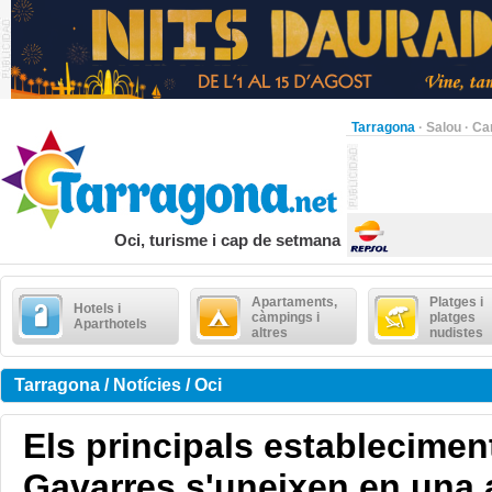
Tarragona
·
Salou
·
Ca
Oci, turisme i cap de setmana
Apartaments,
Platges i
Hotels i
càmpings i
platges
Aparthotels
altres
nudistes
Tarragona / Notícies / Oci
Els principals establecimen
Gavarres s'uneixen en una