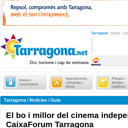
Tarragona
·
Salou
·
Ca
Oci, turisme i cap de setmana
Apartaments,
Platges i
Hotels i
càmpings i
platges
Aparthotels
altres
nudistes
Tarragona / Notícies / Guia
El bo i millor del cinema indepe
CaixaForum Tarragona