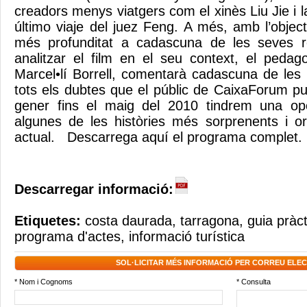
creadors menys viatgers com el xinès Liu Jie i 
último viaje del juez Feng. A més, amb l’objec
més profunditat a cadascuna de les seves rea
analitzar el film en el seu context, el pedag
Marcel•lí Borrell, comentarà cadascuna de les 
tots els dubtes que el públic de CaixaForum pu
gener fins el maig del 2010 tindrem una opo
algunes de les històries més sorprenents i o
actual. Descarrega aquí el programa complet.
Descarregar informació:
Etiquetes:
costa daurada
,
tarragona
,
guia pràct
programa d'actes
,
informació turística
SOL·LICITAR MÉS INFORMACIÓ PER CORREU ELE
* Nom i Cognoms
* Consulta