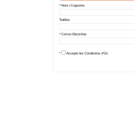
* Nom i Cognoms
Telèfon
* Correo Electrònic
*
Accepto les
Condicions d'Ús