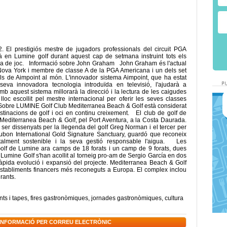
 El prestigiós mestre de jugadors professionals del circuit PGA
à en Lumine golf durant aquest cap de setmana instruint tots els
cnica de joc. Informació sobre John Graham John Graham és l'actual
 Nova York i membre de classe A de la PGA Americana i un dels set
ells de Aimpoint al món. L'innovador sistema Aimpoint, que ha estat
a innovadora tecnologia introduïda en televisió, l'ajudarà a
mb aquest sistema millorarà la direcció i la lectura de les caigudes
loc escollit pel mestre internacional per oferir les seves classes
e. Sobre LUMINE Golf Club Mediterranea Beach & Golf està considerat
tinacions de golf i oci en continu creixement. El club de golf de
e Mediterranea Beach & Golf, pel Port Aventura, a la Costa Daurada.
 ser dissenyats per la llegenda del golf Greg Norman i el tercer per
dubon International Gold Signature Sanctuary, guardó que reconeix
lment sostenible i la seva gestió responsable l'aigua. Les
Golf de Lumine ara camps de 18 forats i un camp de 9 forats, dues
 Lumine Golf s'han acollit al torneig pro-am de Sergio García en dos
ràpida evolució i expansió del projecte. Mediterranea Beach & Golf
establiments financers més reconeguts a Europa. El complex inclou
rants.
nts i tapes
,
fires gastronòmiques
,
jornades gastronòmiques
,
cultura
 INFORMACIÓ PER CORREU ELECTRÒNIC