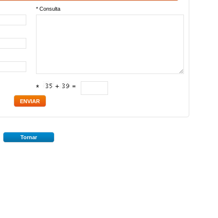
* Consulta
*
Tornar