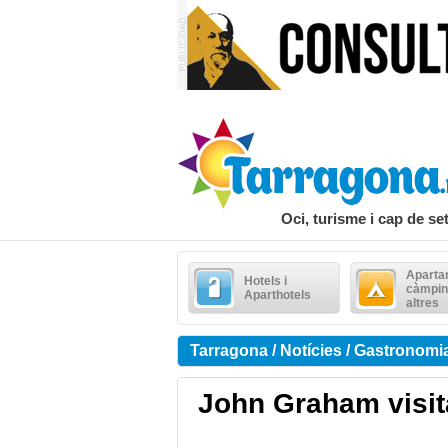
Oci, turisme i cap de s
Aparta
Hotels i
càmpin
Aparthotels
altres
Tarragona / Notícies / Gastronomi
John Graham visi