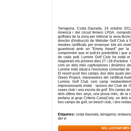
Tarragona. Costa Daurada. 24 octubre 2012.
Americà i del circuit femení LPGA, romandr
golfistes de la zona per millorar la seva tè
director d'instrucció de Webster Golf Club a
mestres certificats per ensenyar tots els niv
guardonat amb un "Emmy Award" per la sev
comprendre que el putt és predictible i que a
de cada putt. Lumine Golf Club ha estat el l
magistrals els pròxims dies 27 i 28 d'octubr
com un dels més captivadores i dinàmics des
Lumine està situat a l'exclusiva comunitat d
El resort acull tres camps, dos dels quals van
Green Project, mereixedors del certificat Au
Lumine Golf Club com camp mediambienta
impressionants instal · lacions del Club de 
cases club i una escola de golf. Els camps de
dels últims tres anys, una prova més, de la 
pertany al grup Criteria CaixaCorp, un dels 
tres camps de golf, un beach club, i dos restau
Etiquetes:
costa daurada
,
tarragona
,
restaura
del vi
SOL·LICITAR MÉS