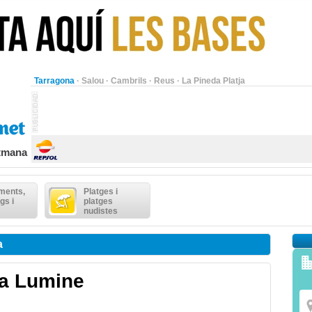
Tarragona
·
Salou
·
Cambrils
·
Reus
·
La Pineda Platja
etmana
ments,
Platges i
gs i
platges
nudistes
a
ta Lumine