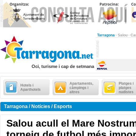
Tarragona
·
Salou
·
Ca
Oci, turisme i cap de setmana
Apartaments,
Platges i
Hotels i
càmpings i
platges
Aparthotels
altres
nudistes
Tarragona / Notícies / Esports
Salou acull el Mare Nostrum
torneig de futbol més impor