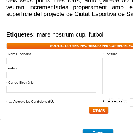
dels seus punts més forts, amb gairebé 50 in
veuran incrementades properament amb l
superfície del projecte de Ciutat Esportiva de Sa
Etiquetes:
mare nostrum cup
,
futbol
SOL·LICITAR MÉS INFORMACIÓ PER CORREU ELE
* Nom i Cognoms
* Consulta
Telèfon
* Correo Electrònic
*
Accepto les
Condicions d'Ús
*
Tornar