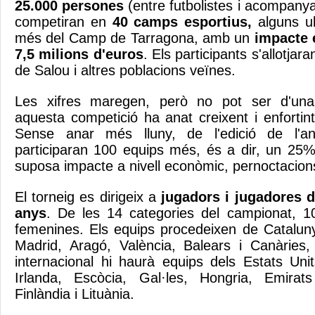
25.000 persones
(entre futbolistes i acompany
competiran en
40 camps esportius,
alguns ub
més del Camp de Tarragona, amb un
impacte 
7,5 milions d'euros
. Els participants s'allotjar
de Salou i altres poblacions veïnes.
Les xifres maregen, però no pot ser d'un
aquesta competició ha anat creixent i enfortin
Sense anar més lluny, de l'edició de l'an
participaran 100 equips més, és a dir, un 25%
suposa impacte a nivell econòmic, pernoctacion
El torneig es dirigeix a
jugadors i jugadores d
anys
. De les 14 categories del campionat, 1
femenines. Els equips procedeixen de Catalun
Madrid, Aragó, València, Balears i Canàries,
internacional hi haurà equips dels Estats Unit
Irlanda, Escòcia, Gal·les, Hongria, Emirat
Finlàndia i Lituània.