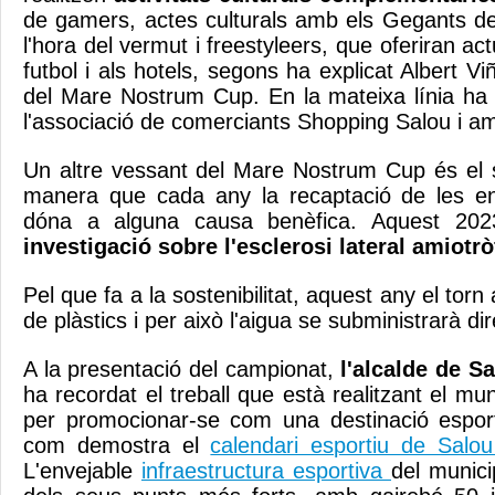
de gamers, actes culturals amb els Gegants de
l'hora del vermut i freestyleers, que oferiran a
futbol i als hotels, segons ha explicat Albert V
del Mare Nostrum Cup. En la mateixa línia ha
l'associació de comerciants Shopping Salou i am
Un altre vessant del Mare Nostrum Cup és el s
manera que cada any la recaptació de les ent
dóna a alguna causa benèfica. Aquest 202
investigació sobre l'esclerosi lateral amiotrò
Pel que fa a la sostenibilitat, aquest any el tor
de plàstics i per això l'aigua se subministrarà d
A la presentació del campionat,
l'alcalde de S
ha recordat el treball que està realitzant el mu
per promocionar-se com una destinació esport
com demostra el
calendari esportiu de Salo
L'envejable
infraestructura esportiva
del munici