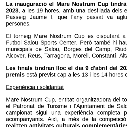
La inauguració el Mare Nostrum Cup tindrà l
2023
, a les 19 hores, amb una desfilada dels e
Passeig Jaume I, que l'any passat va agl
persones.
El torneig Mare Nostrum Cup es disputarà a l
Futbol Salou Sports Center. Però també hi haur
municipals de Salou, Borges del Camp, Riud
Alcover, Reus, Tarragona, Morell, Constantí, Alta
Les finals tindran lloc el dia 9 d'abril del 2
premis
està previst cap a les 13 i les 14 hores 
Experiència i solidaritat
Mare Nostrum Cup, entitat organitzadora del t
el Patronat de Turisme i l'Ajuntament de Sal
campionat sigui una experiència completa pe
acompanyants. Així, a més de la competició
realitzen
activitats culturals complementàri