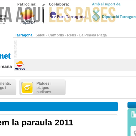
Tarragona
·
Salou
·
Cambrils
·
Reus
·
La Pineda Platja
etmana
ments,
Platges i
gs i
platges
nudistes
m la paraula 2011