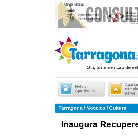
Oci, turisme i cap de s
Aparta
Hotels i
càmpin
Aparthotels
altres
Tarragona / Notícies / Cultura
Inaugura Recupere