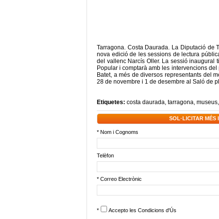
Tarragona. Costa Daurada. La Diputació de Ta
nova edició de les sessions de lectura públic
del vallenc Narcís Oller. La sessió inaugural 
Popular i comptarà amb les intervencions del p
Batet, a més de diversos representants del món
28 de novembre i 1 de desembre al Saló de pl
Etiquetes:
costa daurada
,
tarragona
,
museus
SOL·LICITAR MÉS
* Nom i Cognoms
Telèfon
* Correo Electrònic
*
Accepto les
Condicions d'Ús