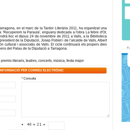
rragona, en el marc de la Tardor Literària 2011, ha organitzat una
a: 'Recuperem la Paraula', enguany dedicada a l'obra La febre d'Or,
tindrà lloc el dijous 24 de novembre de 2011 a Valls, a la Bibilioteca
resident de la Diputació, Josep Poblet i de l’alcalde de Valls, Albert
 cultural i associatiu de Valls. El cicle continuarà els propers dies
ens del Palau de la Diputació a Tarragona.
,
premis literaris
,
teatres
,
concerts
,
música
,
festa major
 INFORMACIÓ PER CORREU ELECTRÒNIC
* Consulta
*