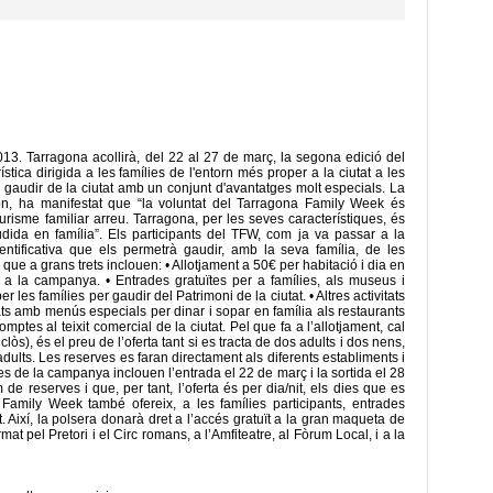
3. Tarragona acollirà, del 22 al 27 de març, la segona edició del
ca dirigida a les famílies de l'entorn més proper a la ciutat a les
r i gaudir de la ciutat amb un conjunt d'avantatges molt especials. La
ón, ha manifestat que “la voluntat del Tarragona Family Week és
urisme familiar arreu. Tarragona, per les seves característiques, és
udida en família”. Els participants del TFW, com ja va passar a la
entificativa que els permetrà gaudir, amb la seva família, de les
ue a grans trets inclouen: • Allotjament a 50€ per habitació i dia en
 a la campanya. • Entrades gratuïtes per a famílies, als museus i
r les famílies per gaudir del Patrimoni de la ciutat. • Altres activitats
ts amb menús especials per dinar i sopar en família als restaurants
tes al teixit comercial de la ciutat. Pel que fa a l’allotjament, cal
lòs), és el preu de l’oferta tant si es tracta de dos adults i dos nens,
ults. Les reserves es faran directament als diferents establiments i
tes de la campanya inclouen l’entrada el 22 de març i la sortida el 28
de reserves i que, per tant, l’oferta és per dia/nit, els dies que es
Family Week també ofereix, a les famílies participants, entrades
 Així, la polsera donarà dret a l’accés gratuït a la gran maqueta de
at pel Pretori i el Circ romans, a l’Amfiteatre, al Fòrum Local, i a la