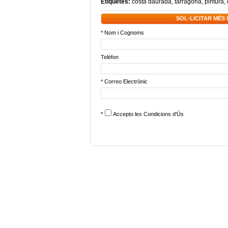
Etiquetes:
costa daurada
,
tarragona
,
pintura
,
SOL·LICITAR MÉS
* Nom i Cognoms
Telèfon
* Correo Electrònic
*
Accepto les
Condicions d'Ús