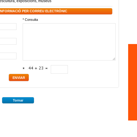
escultura
,
exposicions
,
museus
 INFORMACIÓ PER CORREU ELECTRÒNIC
* Consulta
*
Tornar