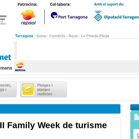
Tarragona
·
Salou
·
Cambrils
·
Reus
·
La Pineda Platja
etmana
ments,
Platges i
gs i
platges
nudistes
 II Family Week de turisme