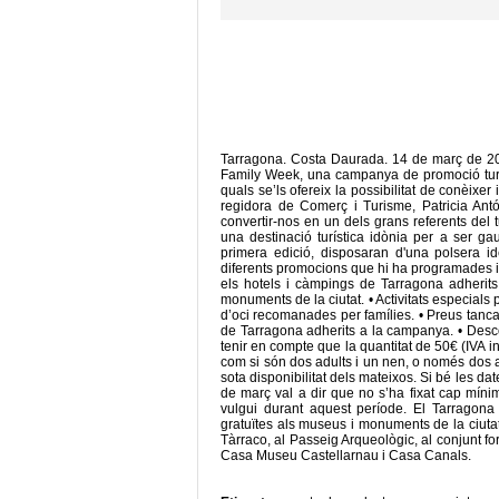
Tarragona. Costa Daurada. 14 de març de 201
Family Week, una campanya de promoció turísti
quals se’ls ofereix la possibilitat de conèixe
regidora de Comerç i Turisme, Patricia Ant
convertir-nos en un dels grans referents del t
una destinació turística idònia per a ser ga
primera edició, disposaran d'una polsera id
diferents promocions que hi ha programades i q
els hotels i càmpings de Tarragona adherits
monuments de la ciutat. • Activitats especials pe
d’oci recomanades per famílies. • Preus tanca
de Tarragona adherits a la campanya. • Descomp
tenir en compte que la quantitat de 50€ (IVA inc
com si són dos adults i un nen, o només dos ad
sota disponibilitat dels mateixos. Si bé les da
de març val a dir que no s’ha fixat cap mínim 
vulgui durant aquest període. El Tarragona 
gratuïtes als museus i monuments de la ciutat.
Tàrraco, al Passeig Arqueològic, al conjunt form
Casa Museu Castellarnau i Casa Canals.